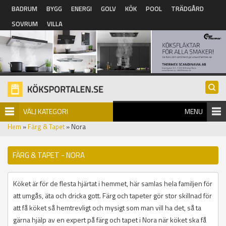
Hoppa till huvudinnehåll
BADRUM
BYGG
ENERGI
GOLV
KÖK
POOL
TRÄDGÅRD
SOVRUM
VILLA
VÄLJ KATEGORI
MENU
Hem
»
Färg & Tapet
» Nora
FÄRG & TAPET - NORA
Köket är för de flesta hjärtat i hemmet, här samlas hela familjen för
att umgås, äta och dricka gott. Färg och tapeter gör stor skillnad för
att få köket så hemtrevligt och mysigt som man vill ha det, så ta
gärna hjälp av en expert på färg och tapet i Nora när köket ska få