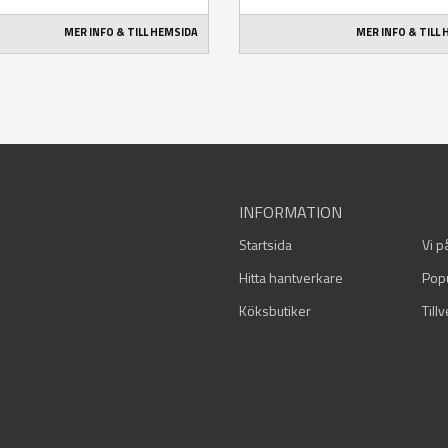
MER INFO & TILL HEMSIDA
MER INFO & TILL
INFORMATION
Startsida
Vi p
Hitta hantverkare
Pop
Köksbutiker
Till