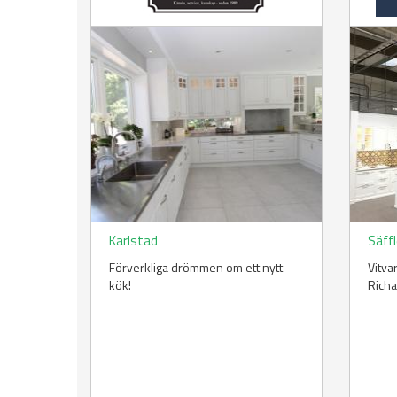
Karlstad
Säff
Förverkliga drömmen om ett nytt
Vitva
kök!
Rich