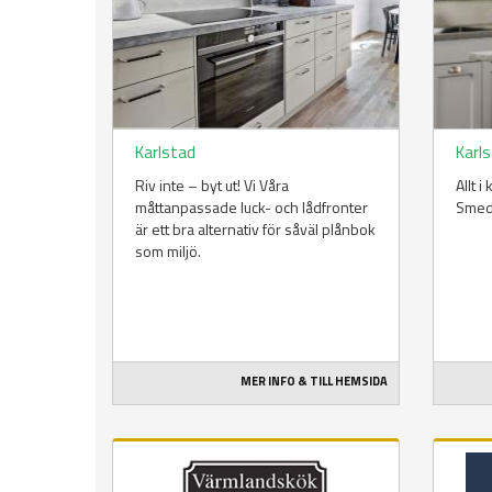
Karlstad
Karl
Riv inte – byt ut! Vi Våra
Allt 
måttanpassade luck- och lådfronter
Smeds
är ett bra alternativ för såväl plånbok
som miljö.
MER INFO & TILL HEMSIDA