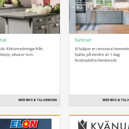
stad
Karlstad
i kök. Köksinredningar från
Vi hjälper er renovera hemmet
torp, vitvaror m.m.
hjärta, på mindre än 1 dag.
Kostnadsfria Hembesök.
MER INFO & TILL HEMSIDA
MER INFO & TILL