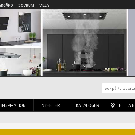
ÄDGÅRD
SOVRUM
VILLA
INSPIRATION
NYHETER
KATALOGER
HITTA 