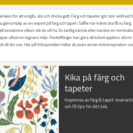
miljen för att umgås, äta och dricka gott. Färg och tapeter gör stor skillnad fö
 gärna hjälp av en expert på färg och tapet i Säffle när köket ska få ny färg.
tt bestämma vilken stil du vill ha. En lantlig känsla eller kanske en minimalist
kapar oftast en lugnare miljö. Pastellfärger kan göra att köket upplevs större
tt kök till din oas. Här på Köksportalen hittar du även annan köksinspiration s
Kika på färg och
tapeter
Inspireras av färg & tapet-leverant
och få tips för ditt kök.