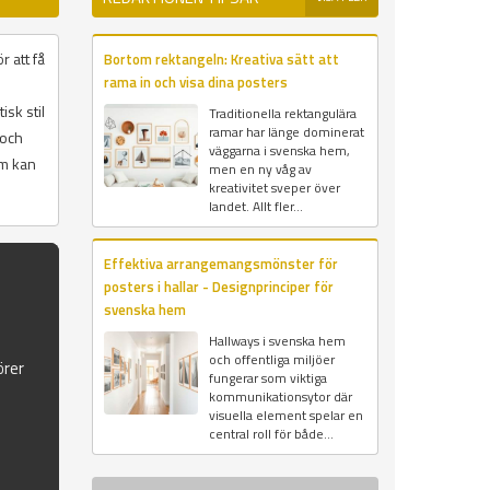
r att få
Bortom rektangeln: Kreativa sätt att
rama in och visa dina posters
isk stil
Traditionella rektangulära
ramar har länge dominerat
 och
väggarna i svenska hem,
om kan
men en ny våg av
kreativitet sveper över
landet. Allt fler...
Effektiva arrangemangsmönster för
posters i hallar - Designprinciper för
svenska hem
Hallways i svenska hem
och offentliga miljöer
örer
fungerar som viktiga
kommunikationsytor där
visuella element spelar en
central roll för både...