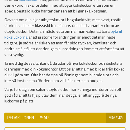
den ekonomiska fördelen med att byta köksluckor, eftersom en
specialbeställd lucka har tendensen att bli ganska kostsam.
Oavsett om du väljer utbytesluckor i högblankt vitt, matt svart, rostfri
storköks stil eller klassiskt trä, så finns det alltid varianter i form av
utbytesluckor. Det man måste veta om när man väljer att bara
byta ut
köksluckorna
är att ju större förändringen är emot det man hade
tidigare, ju större är risken att man får sidostycken, kantlister och
andra små ställen där den gamla inredningen kommer att fortsätta att
vara synlig.
Ta med dig dessa tankar då du tittar på nya köksluckor och diskutera
lösningar med din köksmontör. Ett tips är att ha med bilder från köket
du vill göra om. Ofta har de tips på lösningar som blir både bra och
inte så kostsamma för den som vill hålla nere sin budget.
Varje företag som säljer utbytesluckor har kunniga montörer och ett
gott råd är att ta hjälp utav dem, när det gäller att snyggt få de nya
luckorna på plats.
REDAKTIONEN TIPSAR
VISA FLER