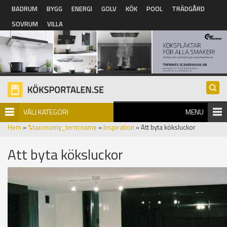
Hoppa till huvudinnehåll
BADRUM
BYGG
ENERGI
GOLV
KÖK
POOL
TRÄDGÅRD
SOVRUM
VILLA
VÄLJ KATEGORI
MENU
Hem
»
%taxonomy_term:name
»
Inspiration
» Att byta köksluckor
Att byta köksluckor