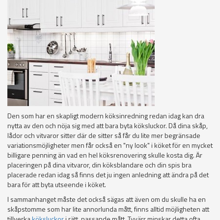
Den som har en skapligt modern köksinredning redan idag kan dra
nytta av den och nöja sig med att bara byta köksluckor. Då dina skåp,
lådor och vitvaror sitter där de sitter så får du lite mer begränsade
variationsmöjligheter men får också en "ny look" i köket för en mycket
billigare penning än vad en hel köksrenovering skulle kosta dig. Är
placeringen på dina vitvaror, din köksblandare och din spis bra
placerade redan idag så finns det ju ingen anledning att ändra på det
bara för att byta utseende i köket.
I sammanhanget måste det också sägas att även om du skulle ha en
skåpstomme som har lite annorlunda mått, finns alltid möjligheten att
tillverka
köksluckor
i rätt, passande mått. Tyvärr minskar detta ofta