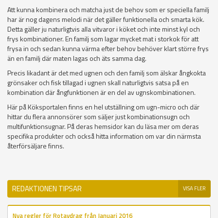
Att kunna kombinera och matcha just de behov som er speciella familj
har är nog dagens melodi när det gäller funktionella och smarta kök.
Detta gäller ju naturligtvis alla vitvaror i köket och inte minst kyl och
frys kombinationer. En familj som lagar mycket mat i storkok för att
frysa in och sedan kunna värma efter behov behöver klart större frys
än en familj där maten lagas och äts samma dag.
Precis likadant är det med ugnen och den familj som älskar ångkokta
grönsaker och fisk tillagad i ugnen skall naturligtvis satsa på en
kombination där ångfunktionen är en del av ugnskombinationen.
Här på Köksportalen finns en hel utställning om ugn-micro och där
hittar du flera annonsörer som säljer just kombinationsugn och
multifunktionsugnar. På deras hemsidor kan du läsa mer om deras
specifika produkter och också hitta information om var din närmsta
återförsäljare finns.
REDAKTIONEN TIPSAR
VISA FLER
Nya regler för Rotavdrag från Januari 2016