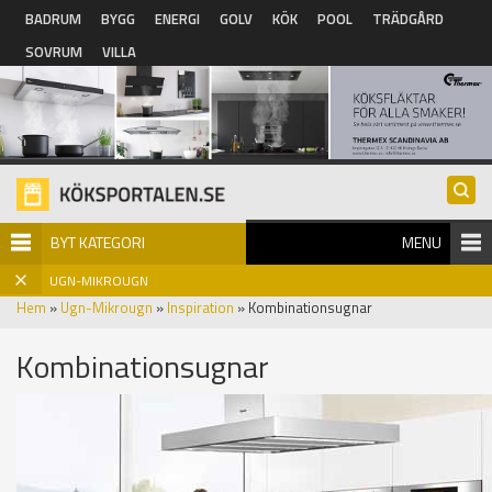
Hoppa till huvudinnehåll
BADRUM
BYGG
ENERGI
GOLV
KÖK
POOL
TRÄDGÅRD
SOVRUM
VILLA
BYT KATEGORI
MENU
UGN-MIKROUGN
Hem
»
Ugn-Mikrougn
»
Inspiration
» Kombinationsugnar
Kombinationsugnar