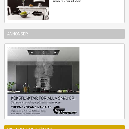
man räknar ut den...
ANNONSER