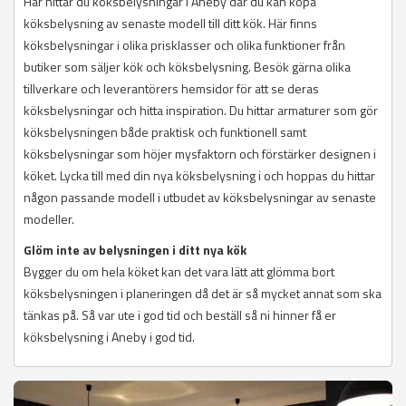
Här hittar du köksbelysningar i Aneby där du kan köpa
köksbelysning av senaste modell till ditt kök. Här finns
köksbelysningar i olika prisklasser och olika funktioner från
butiker som säljer kök och köksbelysning. Besök gärna olika
tillverkare och leverantörers hemsidor för att se deras
köksbelysningar och hitta inspiration. Du hittar armaturer som gör
köksbelysningen både praktisk och funktionell samt
köksbelysningar som höjer mysfaktorn och förstärker designen i
köket. Lycka till med din nya köksbelysning i och hoppas du hittar
någon passande modell i utbudet av köksbelysningar av senaste
modeller.
Glöm inte av belysningen i ditt nya kök
Bygger du om hela köket kan det vara lätt att glömma bort
köksbelysningen i planeringen då det är så mycket annat som ska
tänkas på. Så var ute i god tid och beställ så ni hinner få er
köksbelysning i Aneby i god tid.