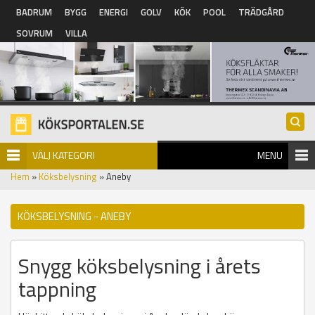
Hoppa till huvudinnehåll
BADRUM
BYGG
ENERGI
GOLV
KÖK
POOL
TRÄDGÅRD
SOVRUM
VILLA
VÄLJ KATEGORI
MENU
Hem
»
Köksbelysning
» Aneby
KÖKSBELYSNING - ANEBY
Snygg köksbelysning i årets
tappning