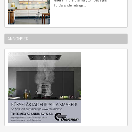
eller mindre blanka ytor. Det syns
fortfarande många...
ANNONSER