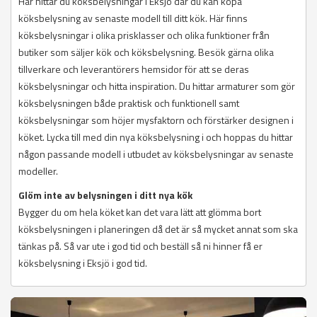
Här hittar du köksbelysningar i Eksjö där du kan köpa
köksbelysning av senaste modell till ditt kök. Här finns
köksbelysningar i olika prisklasser och olika funktioner från
butiker som säljer kök och köksbelysning. Besök gärna olika
tillverkare och leverantörers hemsidor för att se deras
köksbelysningar och hitta inspiration. Du hittar armaturer som gör
köksbelysningen både praktisk och funktionell samt
köksbelysningar som höjer mysfaktorn och förstärker designen i
köket. Lycka till med din nya köksbelysning i och hoppas du hittar
någon passande modell i utbudet av köksbelysningar av senaste
modeller.
Glöm inte av belysningen i ditt nya kök
Bygger du om hela köket kan det vara lätt att glömma bort
köksbelysningen i planeringen då det är så mycket annat som ska
tänkas på. Så var ute i god tid och beställ så ni hinner få er
köksbelysning i Eksjö i god tid.