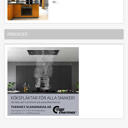
av...
ANNONSER