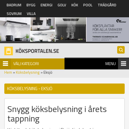
Hoppa till huvudinnehåll
BADRUM
BYGG
ENERGI
GOLV
KÖK
POOL
TRÄDGÅRD
SOVRUM
VILLA
VÄLJ KATEGORI
MENU
Hem
»
Köksbelysning
» Eksjö
KÖKSBELYSNING - EKSJÖ
Snygg köksbelysning i årets
tappning