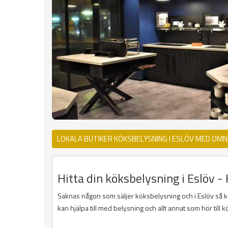
LOKALA BUTIKER KÖKSBELYSNING I ESLÖV MED OMN
Hitta din köksbelysning i Eslöv - 
Saknas någon som säljer köksbelysning och i Eslöv så kon
kan hjälpa till med belysning och allt annat som hör till k