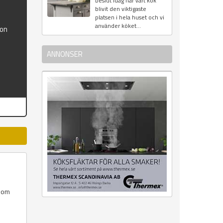
beslut Idag har vårt kök
blivit den viktigaste
platsen i hela huset och vi
använder köket...
ion
ANNONSER
 som