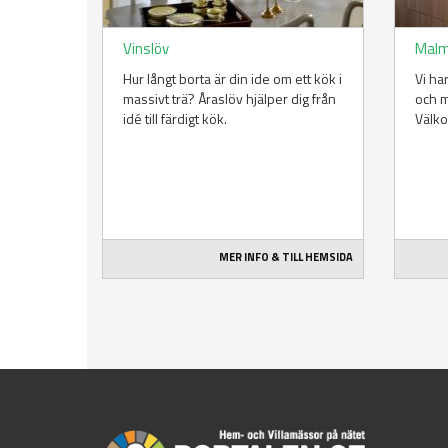
Vinslöv
Mal
Hur långt borta är din ide om ett kök i
Vi ha
massivt trä? Åraslöv hjälper dig från
och m
idé till färdigt kök.
Välk
MER INFO & TILL HEMSIDA