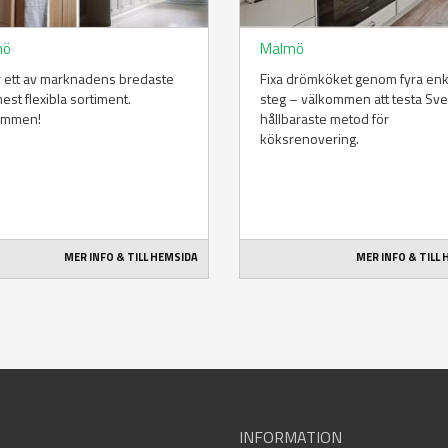
mö
Malmö
r ett av marknadens bredaste
Fixa drömköket genom fyra enk
est flexibla sortiment.
steg – välkommen att testa Sve
ommen!
hållbaraste metod för
köksrenovering.
MER INFO & TILL HEMSIDA
MER INFO & TILL
INFORMATION