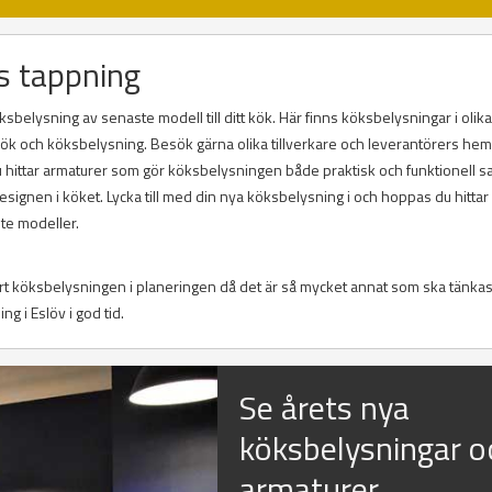
s tappning
sbelysning av senaste modell till ditt kök. Här finns köksbelysningar i olika
r kök och köksbelysning. Besök gärna olika tillverkare och leverantörers he
Du hittar armaturer som gör köksbelysningen både praktisk och funktionell s
ignen i köket. Lycka till med din nya köksbelysning i och hoppas du hitta
te modeller.
ort köksbelysningen i planeringen då det är så mycket annat som ska tänkas
ng i Eslöv i god tid.
Se årets nya
köksbelysningar o
armaturer