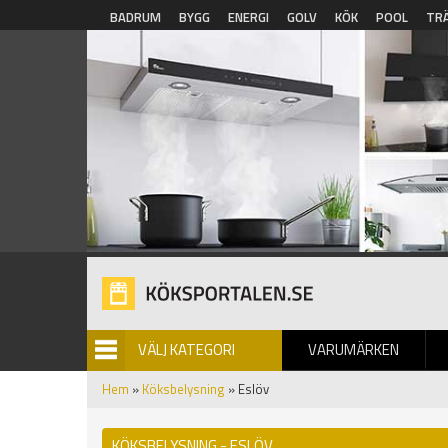
Hoppa till huvudinnehåll
BADRUM
BYGG
ENERGI
GOLV
KÖK
POOL
TR
VÄLJ KATEGORI
VARUMÄRKEN
BILDGALLERI
Hem
»
Köksbelysning
» Eslöv
KÖKSBELYSNING - ESLÖV