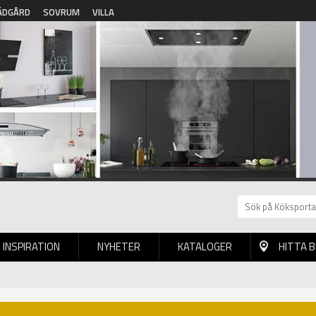
ÄDGÅRD
SOVRUM
VILLA
INSPIRATION
NYHETER
KATALOGER
HITTA 