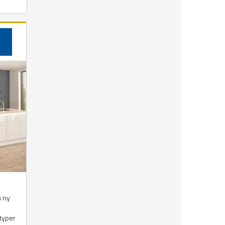
n ny
 typer