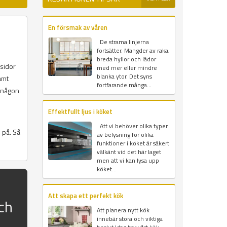
En försmak av våren
De strama linjerna
fortsätter. Mängder av raka,
breda hyllor och lådor
msidor
med mer eller mindre
blanka ytor. Det syns
amt
fortfarande många...
r någon
Effektfullt ljus i köket
Att vi behöver olika typer
 på. Så
av belysning för olika
funktioner i köket är säkert
välkänt vid det här laget
men att vi kan lysa upp
köket...
Att skapa ett perfekt kök
ch
Att planera nytt kök
innebär stora och viktiga