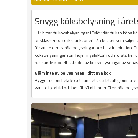
Snygg köksbelysning i året
Här hittar du köksbelysningar i Eslöv där du kan köpa kök
prisklasser och olika funktioner från butiker som sälje
för att se deras köksbelysningar och hitta inspiration. 
köksbelysningar som höjer mysfaktorn och förstärker des
passande modell i utbudet av köksbelysningar av senas
Glöm inte av belysningen i ditt nya kök
Bygger du om hela köket kan det vara lätt att glömma b
var ute i god tid och beställ så ni hinner få er köksbelysni