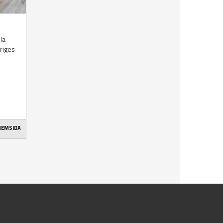
la
riges
 HEMSIDA