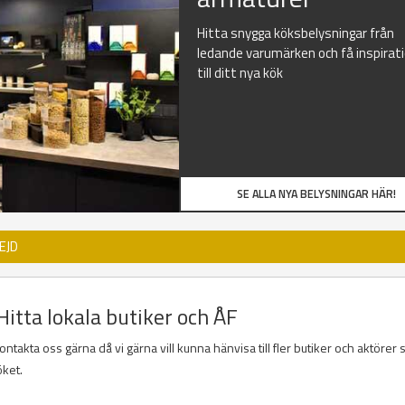
Hitta snygga köksbelysningar från
ledande varumärken och få inspirat
till ditt nya kök
SE ALLA NYA BELYSNINGAR HÄR!
EJD
Hitta lokala butiker och ÅF
takta oss gärna då vi gärna vill kunna hänvisa till fler butiker och aktörer
öket.