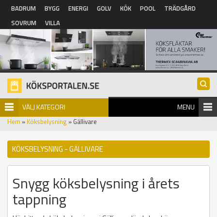
Hoppa till huvudinnehåll
BADRUM
BYGG
ENERGI
GOLV
KÖK
POOL
TRÄDGÅRD
SOVRUM
VILLA
VÄLJ KATEGORI
MENU
Hem
»
Köksbelysning
» Gällivare
KÖKSBELYSNING - GÄLLIVARE
Snygg köksbelysning i årets
tappning