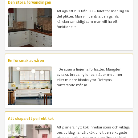
Den stora förvandlingen
Att äga ett hus från 30 – talet för med sig en
del plikter. Man vill behålla den gamla
känslan samtidigt som man vill ha ett
funktionellt...
En försmak av våren
De strama linjerna fortsätter. Mängder
av raka, breda hyllor och lådor med mer
eller mindre blanka ytor. Det syns
fortfarande många...
Att skapa ett perfekt kök
Att planera nytt kök innebär stora och viktiga
beslut Idag har vårt kök blivit den viktigaste
platsen i hela huset och vi använder köket...