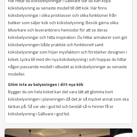
Här hittar du köksbelysningar i Gällivare där du kan köpa
köksbelysning av senaste modell till ditt kök. Här finns
köksbelysningar i olika prisklasser och olika funktioner från
butiker som säljer kök och köksbelysning. Besök gärna olika
tillverkare och leverantörers hemsidor för att se deras
köksbelysningar och hitta inspiration. Du hittar armaturer som gör
köksbelysningen både praktisk och funktionell samt
köksbelysningar som höjer mysfaktorn och förstärker designen i
köket. Lycka till med din nya köksbelysning i och hoppas du hittar
någon passande modell i utbudet av köksbelysningar av senaste
modeller.
Glöm inte av belysningen i ditt nya kök
Bygger du om hela köket kan det vara lätt att glömma bort
köksbelysningen i planeringen då det är så mycket annat som ska
tänkas på. Så var ute i god tid och beställ så ni hinner få er
köksbelysning i Gällivare i god tid.