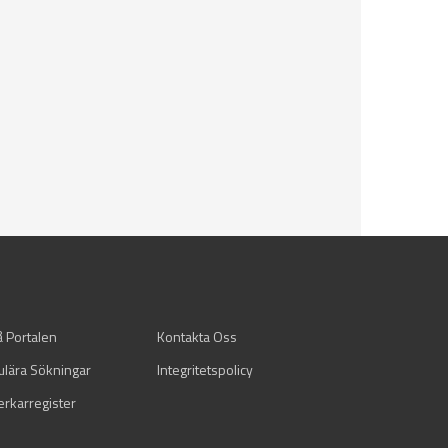
å Portalen
Kontakta Oss
ulära Sökningar
Integritetspolicy
verkarregister