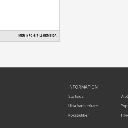
MER INFO & TILL HEMSIDA
INFORMATION
Startsida
Vi p
Hitta hantverkare
Pop
Köksbutiker
Till