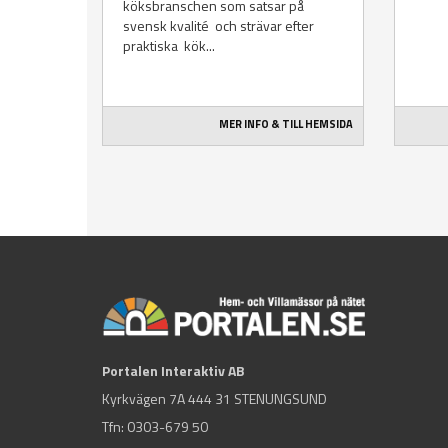
köksbranschen som satsar på
svensk kvalité och strävar efter
praktiska kök...
MER INFO & TILL HEMSIDA
Portalen Interaktiv AB
Kyrkvägen 7A 444 31 STENUNGSUND
Tfn:
0303-679 50