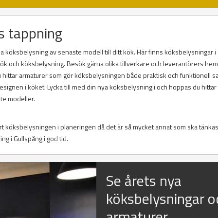
s tappning
 köksbelysning av senaste modell till ditt kök. Här finns köksbelysningar i 
r kök och köksbelysning. Besök gärna olika tillverkare och leverantörers he
Du hittar armaturer som gör köksbelysningen både praktisk och funktionell s
ignen i köket. Lycka till med din nya köksbelysning i och hoppas du hitta
te modeller.
ort köksbelysningen i planeringen då det är så mycket annat som ska tänkas
ing i Gullspång i god tid.
Se årets nya
köksbelysningar o
armaturer