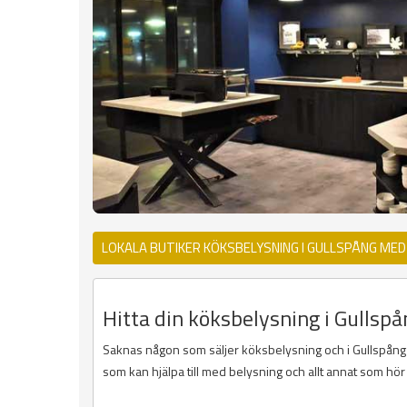
LOKALA BUTIKER KÖKSBELYSNING I GULLSPÅNG ME
Hitta din köksbelysning i Gullspå
Saknas någon som säljer köksbelysning och i Gullspång så
som kan hjälpa till med belysning och allt annat som hör t