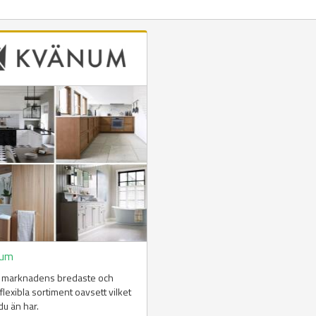
num
v marknadens bredaste och
flexibla sortiment oavsett vilket
u än har.