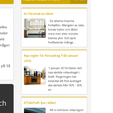
En försmak av våren
De strama linjerna
fortsätter. Mängder av raka,
olika
breda hyllor och lådor
msidor
med mer eller mindre
blanka ytor. Det syns
amt
fortfarande många...
r någon
Nya regler för Rotavdrag från Januari
2016
 på. Så
1 januari 2016 träder det
nya sänkta rotavdraget i
kraft. Regeringen har
beslutat att Rot avdraget
ska sänkas från 50% - 30%
av...
ch
Effektfullt ljus i köket
Att vi behöver olika typer