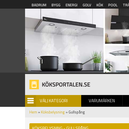
Hoppa till huvudinnehåll
BADRUM
BYGG
ENERGI
GOLV
KÖK
POOL
TR
VÄLJ KATEGORI
VARUMÄRKEN
BILDGALLERI
Hem
»
Köksbelysning
» Gullspång
KÖKSBELYSNING - GULLSPÅNG