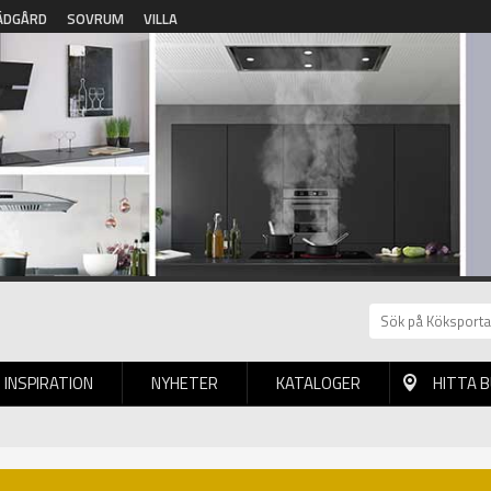
ÄDGÅRD
SOVRUM
VILLA
INSPIRATION
NYHETER
KATALOGER
HITTA 