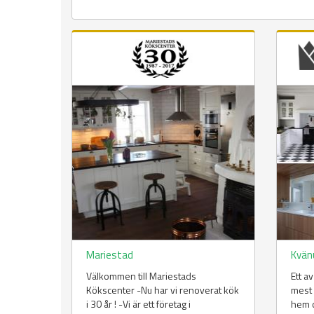
Mariestad
Kvä
Välkommen till Mariestads
Ett a
Kökscenter -Nu har vi renoverat kök
mest 
i 30 år ! -Vi är ett företag i
hem d