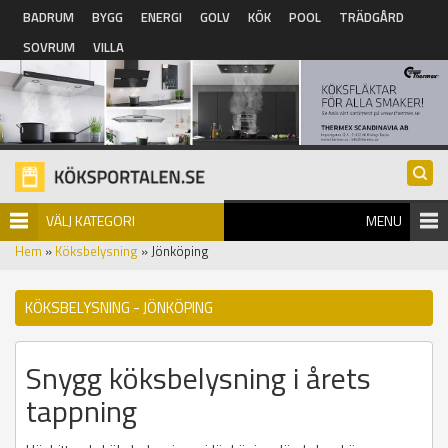
Hoppa till huvudinnehåll
BADRUM
BYGG
ENERGI
GOLV
KÖK
POOL
TRÄDGÅRD
SOVRUM
VILLA
VÄLJ KATEGORI
MENU
Hem
»
Köksbelysning
» Jönköping
KÖKSBELYSNING - JÖNKÖPING
Snygg köksbelysning i årets
tappning