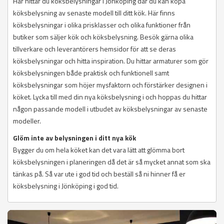
Här hittar du köksbelysningar i Jönköping där du kan köpa
köksbelysning av senaste modell till ditt kök. Här finns
köksbelysningar i olika prisklasser och olika funktioner från
butiker som säljer kök och köksbelysning. Besök gärna olika
tillverkare och leverantörers hemsidor för att se deras
köksbelysningar och hitta inspiration. Du hittar armaturer som gör
köksbelysningen både praktisk och funktionell samt
köksbelysningar som höjer mysfaktorn och förstärker designen i
köket. Lycka till med din nya köksbelysning i och hoppas du hittar
någon passande modell i utbudet av köksbelysningar av senaste
modeller.
Glöm inte av belysningen i ditt nya kök
Bygger du om hela köket kan det vara lätt att glömma bort
köksbelysningen i planeringen då det är så mycket annat som ska
tänkas på. Så var ute i god tid och beställ så ni hinner få er
köksbelysning i Jönköping i god tid.