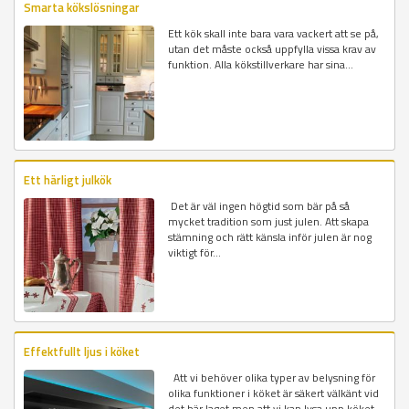
Smarta kökslösningar
Ett kök skall inte bara vara vackert att se på,
utan det måste också uppfylla vissa krav av
funktion. Alla kökstillverkare har sina...
Ett härligt julkök
Det är väl ingen högtid som bär på så
mycket tradition som just julen. Att skapa
stämning och rätt känsla inför julen är nog
viktigt för...
Effektfullt ljus i köket
Att vi behöver olika typer av belysning för
olika funktioner i köket är säkert välkänt vid
det här laget men att vi kan lysa upp köket...