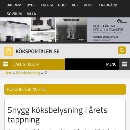
Hoppa till huvudinnehåll
BADRUM
BYGG
ENERGI
GOLV
KÖK
POOL
TRÄDGÅRD
SOVRUM
VILLA
VÄLJ KATEGORI
MENU
Hem
»
Köksbelysning
» Kil
KÖKSBELYSNING - KIL
Snygg köksbelysning i årets
tappning