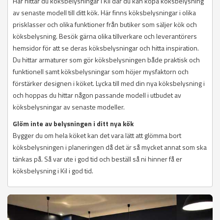
Här hittar du köksbelysningar i Kil där du kan köpa köksbelysning
av senaste modell till ditt kök. Här finns köksbelysningar i olika
prisklasser och olika funktioner från butiker som säljer kök och
köksbelysning. Besök gärna olika tillverkare och leverantörers
hemsidor för att se deras köksbelysningar och hitta inspiration.
Du hittar armaturer som gör köksbelysningen både praktisk och
funktionell samt köksbelysningar som höjer mysfaktorn och
förstärker designen i köket. Lycka till med din nya köksbelysning i
och hoppas du hittar någon passande modell i utbudet av
köksbelysningar av senaste modeller.
Glöm inte av belysningen i ditt nya kök
Bygger du om hela köket kan det vara lätt att glömma bort
köksbelysningen i planeringen då det är så mycket annat som ska
tänkas på. Så var ute i god tid och beställ så ni hinner få er
köksbelysning i Kil i god tid.