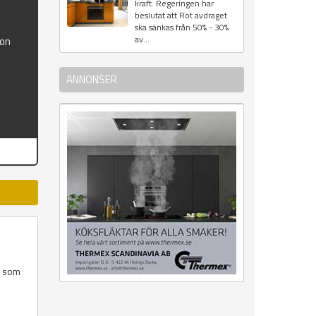
kraft. Regeringen har
beslutat att Rot avdraget
ska sänkas från 50% - 30%
av...
ion
ANNONSER
r som