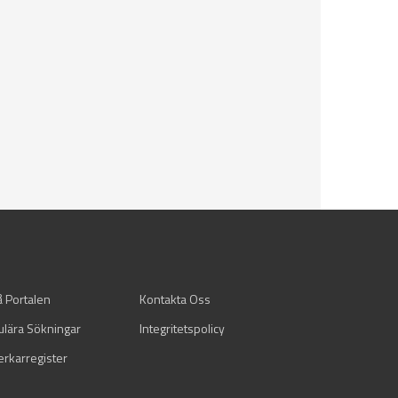
å Portalen
Kontakta Oss
ulära Sökningar
Integritetspolicy
verkarregister