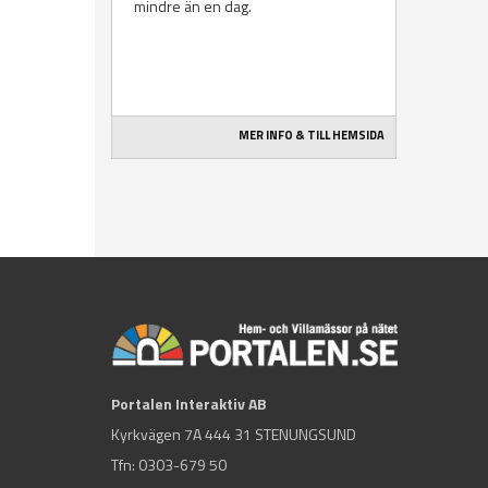
mindre än en dag.
MER INFO & TILL HEMSIDA
Portalen Interaktiv AB
Kyrkvägen 7A 444 31 STENUNGSUND
Tfn:
0303-679 50