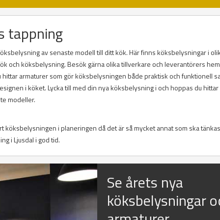
s tappning
öksbelysning av senaste modell till ditt kök. Här finns köksbelysningar i oli
r kök och köksbelysning. Besök gärna olika tillverkare och leverantörers he
Du hittar armaturer som gör köksbelysningen både praktisk och funktionell s
ignen i köket. Lycka till med din nya köksbelysning i och hoppas du hitta
te modeller.
ort köksbelysningen i planeringen då det är så mycket annat som ska tänkas
ng i Ljusdal i god tid.
Se årets nya
köksbelysningar o
armaturer