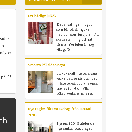
Ett härligt julkök
Det är väl ingen högtid
som bär på så mycket
ka
tradition som just julen. Att
msidor
skapa stämning och rätt
känsla inför julen är nog
amt
viktigt för...
r någon
Smarta kökslösningar
Ett kök skall inte bara vara
 på. Så
vackert att se på, utan det
måste också uppfylla vissa
krav av funktion. Alla
kökstillverkare har sina...
Nya regler för Rotavdrag från Januari
2016
ch
1 januari 2016 träder det
nya sänkta rotavdraget i