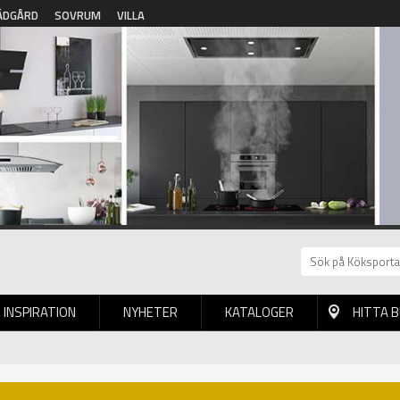
ÄDGÅRD
SOVRUM
VILLA
INSPIRATION
NYHETER
KATALOGER
HITTA 