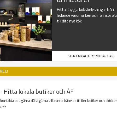
Hitta snygga köksbelysningar från
ledande varumärken och få inspirat
till ditt nya kök
SE ALLA NYA BELYSNINGAR HÄR!
MNEJD
- Hitta lokala butiker och ÅF
ontakta oss gärna då vi gärna vill kunna hänvisa till fler butiker och aktöre
öket.