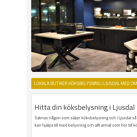
LOKALA BUTIKER KÖKSBELYSNING I LJUSDAL MED O
Hitta din köksbelysning i Ljusdal 
Saknas någon som säljer köksbelysning och i Ljusdal så k
kan hjälpa till med belysning och allt annat som hör till k