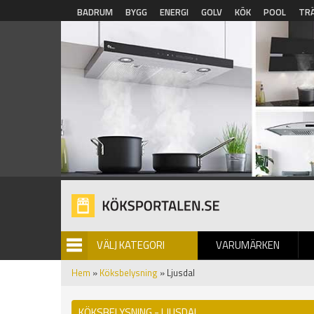
Hoppa till huvudinnehåll
BADRUM
BYGG
ENERGI
GOLV
KÖK
POOL
TR
VÄLJ KATEGORI
VARUMÄRKEN
BILDGALLERI
Hem
»
Köksbelysning
» Ljusdal
KÖKSBELYSNING - LJUSDAL