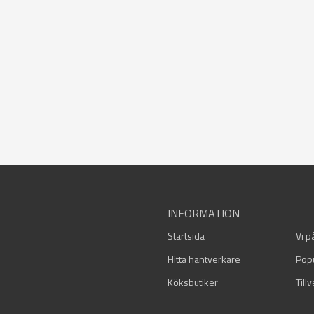
INFORMATION
Startsida
Vi p
Hitta hantverkare
Pop
Köksbutiker
Till