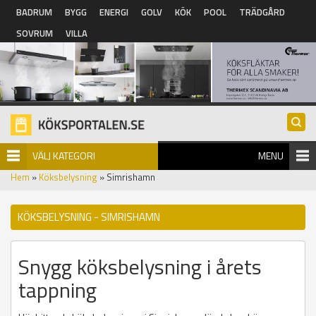
Hoppa till huvudinnehåll
BADRUM
BYGG
ENERGI
GOLV
KÖK
POOL
TRÄDGÅRD
SOVRUM
VILLA
VÄLJ KATEGORI
MENU
Hem
»
Köksbelysning
» Simrishamn
KÖKSBELYSNING - SIMRISHAMN
Snygg köksbelysning i årets
tappning