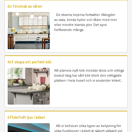
En försmak av våren
De strama linjerna fortsätter. Mängder
av raka, breda hyllor och lådor med mer
eller mindre blanka ytor. Det syns
fortfarande många...
Att skapa ett perfekt kök
Att planera nytt kök innebär stora och viktiga
beslut Idag har vårt kök blivit den viktigaste
platsen i hela huset och vi använder köket...
Effektfullt ljus i köket
Att vi behöver olika typer av belysning för
olika funktioner i köket är säkert välkänt vid