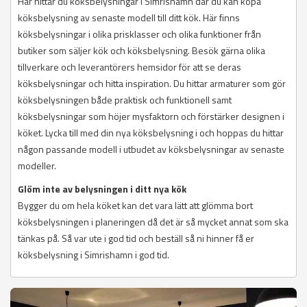
Här hittar du köksbelysningar i Simrishamn där du kan köpa
köksbelysning av senaste modell till ditt kök. Här finns
köksbelysningar i olika prisklasser och olika funktioner från
butiker som säljer kök och köksbelysning. Besök gärna olika
tillverkare och leverantörers hemsidor för att se deras
köksbelysningar och hitta inspiration. Du hittar armaturer som gör
köksbelysningen både praktisk och funktionell samt
köksbelysningar som höjer mysfaktorn och förstärker designen i
köket. Lycka till med din nya köksbelysning i och hoppas du hittar
någon passande modell i utbudet av köksbelysningar av senaste
modeller.
Glöm inte av belysningen i ditt nya kök
Bygger du om hela köket kan det vara lätt att glömma bort
köksbelysningen i planeringen då det är så mycket annat som ska
tänkas på. Så var ute i god tid och beställ så ni hinner få er
köksbelysning i Simrishamn i god tid.