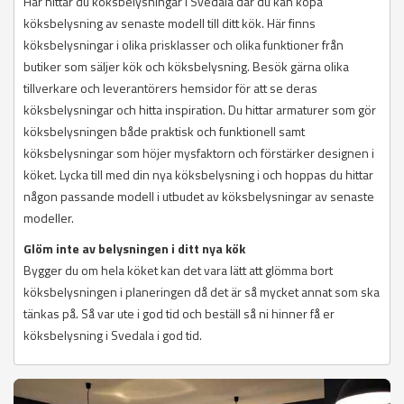
Här hittar du köksbelysningar i Svedala där du kan köpa
köksbelysning av senaste modell till ditt kök. Här finns
köksbelysningar i olika prisklasser och olika funktioner från
butiker som säljer kök och köksbelysning. Besök gärna olika
tillverkare och leverantörers hemsidor för att se deras
köksbelysningar och hitta inspiration. Du hittar armaturer som gör
köksbelysningen både praktisk och funktionell samt
köksbelysningar som höjer mysfaktorn och förstärker designen i
köket. Lycka till med din nya köksbelysning i och hoppas du hittar
någon passande modell i utbudet av köksbelysningar av senaste
modeller.
Glöm inte av belysningen i ditt nya kök
Bygger du om hela köket kan det vara lätt att glömma bort
köksbelysningen i planeringen då det är så mycket annat som ska
tänkas på. Så var ute i god tid och beställ så ni hinner få er
köksbelysning i Svedala i god tid.