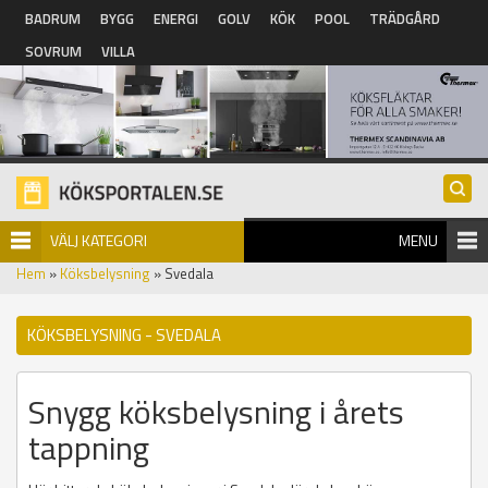
Hoppa till huvudinnehåll
BADRUM
BYGG
ENERGI
GOLV
KÖK
POOL
TRÄDGÅRD
SOVRUM
VILLA
VÄLJ KATEGORI
MENU
Hem
»
Köksbelysning
» Svedala
KÖKSBELYSNING - SVEDALA
Snygg köksbelysning i årets
tappning