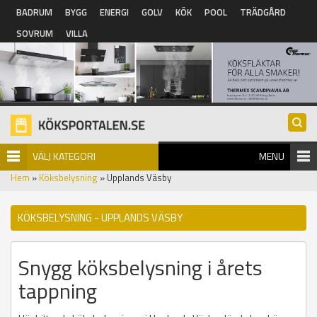
Hoppa till huvudinnehåll
BADRUM
BYGG
ENERGI
GOLV
KÖK
POOL
TRÄDGÅRD
SOVRUM
VILLA
VÄLJ KATEGORI
MENU
Hem
»
Köksbelysning
» Upplands Väsby
KÖKSBELYSNING - UPPLANDS VÄSBY
Snygg köksbelysning i årets
tappning