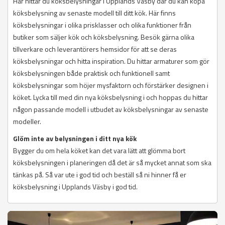
Här hittar du köksbelysningar i Upplands Väsby där du kan köpa
köksbelysning av senaste modell till ditt kök. Här finns
köksbelysningar i olika prisklasser och olika funktioner från
butiker som säljer kök och köksbelysning. Besök gärna olika
tillverkare och leverantörers hemsidor för att se deras
köksbelysningar och hitta inspiration. Du hittar armaturer som gör
köksbelysningen både praktisk och funktionell samt
köksbelysningar som höjer mysfaktorn och förstärker designen i
köket. Lycka till med din nya köksbelysning i och hoppas du hittar
någon passande modell i utbudet av köksbelysningar av senaste
modeller.
Glöm inte av belysningen i ditt nya kök
Bygger du om hela köket kan det vara lätt att glömma bort
köksbelysningen i planeringen då det är så mycket annat som ska
tänkas på. Så var ute i god tid och beställ så ni hinner få er
köksbelysning i Upplands Väsby i god tid.