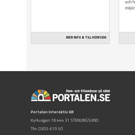
och h
miljö
MER INFO & TILL HEMSIDA
Portalen Interaktiv AB
Kyrkvägen 7A 444 31 STENUNGSUND
Tfn:
0303-679 50