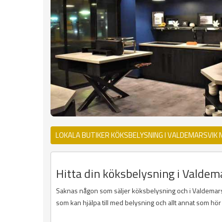
LOKALA BUTIKER KÖKSBELYSNING I VALDEMARSVIK
Hitta din köksbelysning i Valdema
Saknas någon som säljer köksbelysning och i Valdemarsvik
som kan hjälpa till med belysning och allt annat som hör t