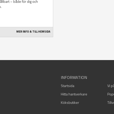
ållbart – både för dig och
n.
MER INFO & TILL HEMSIDA
INFORMATION
Startsida
Vi p
Hitta hantverkare
Pop
Köksbutiker
Till