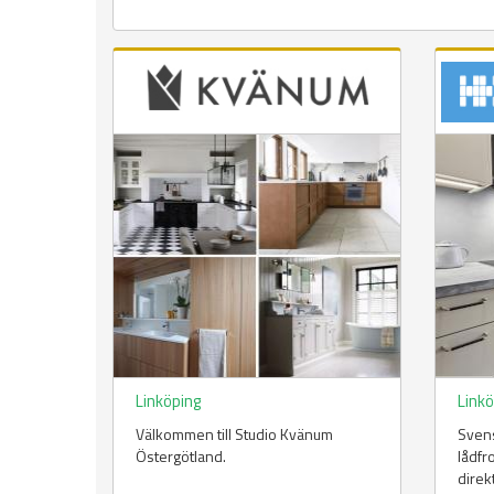
Linköping
Link
Välkommen till Studio Kvänum
Svens
Östergötland.
lådfr
direkt