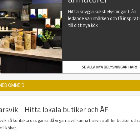
Hitta snygga köksbelysningar från
ledande varumärken och få inspirat
till ditt nya kök
SE ALLA NYA BELYSNINGAR HÄR!
 MED OMNEJD
rsvik - Hitta lokala butiker och ÅF
 så kontakta oss gärna då vi gärna vill kunna hänvisa till fler butiker och 
ill köket.