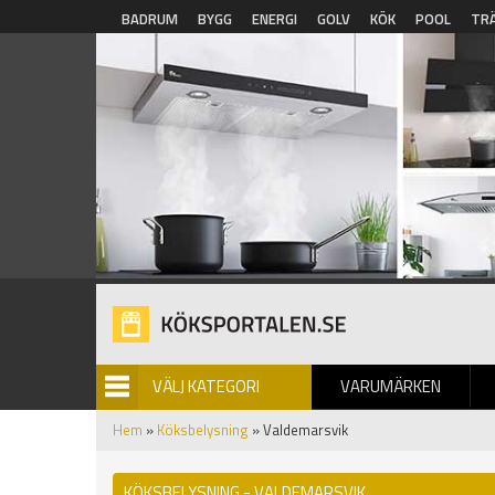
Hoppa till huvudinnehåll
BADRUM
BYGG
ENERGI
GOLV
KÖK
POOL
TR
VÄLJ KATEGORI
VARUMÄRKEN
BILDGALLERI
Hem
»
Köksbelysning
» Valdemarsvik
KÖKSBELYSNING - VALDEMARSVIK