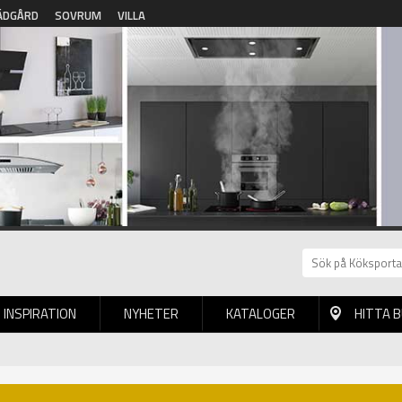
ÄDGÅRD
SOVRUM
VILLA
INSPIRATION
NYHETER
KATALOGER
HITTA 