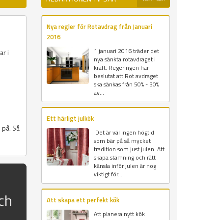
Nya regler för Rotavdrag från Januari
2016
1 januari 2016 träder det
ar i
nya sänkta rotavdraget i
s
kraft. Regeringen har
beslutat att Rot avdraget
ska sänkas från 50% - 30%
av...
Ett härligt julkök
 på. Så
Det är väl ingen högtid
som bär på så mycket
tradition som just julen. Att
skapa stämning och rätt
känsla inför julen är nog
viktigt för...
ch
Att skapa ett perfekt kök
Att planera nytt kök