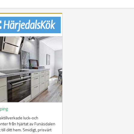
öping
ktillverkade luck-och
onter från hjärtat av Funäsdalen
 till ditt hem. Smidigt, prisvärt