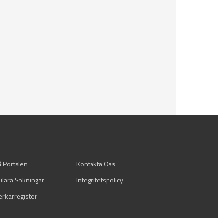
å Portalen
Kontakta Oss
ulära Sökningar
Integritetspolicy
verkarregister