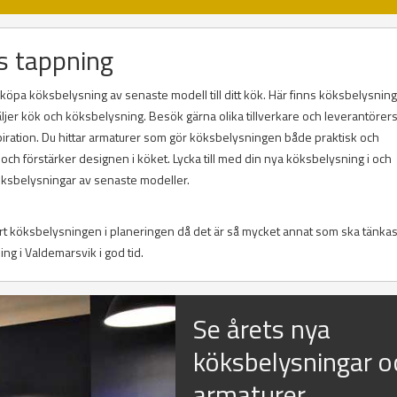
s tappning
köpa köksbelysning av senaste modell till ditt kök. Här finns köksbelysning
säljer kök och köksbelysning. Besök gärna olika tillverkare och leverantörer
piration. Du hittar armaturer som gör köksbelysningen både praktisk och
ch förstärker designen i köket. Lycka till med din nya köksbelysning i och
öksbelysningar av senaste modeller.
ort köksbelysningen i planeringen då det är så mycket annat som ska tänkas
ing i Valdemarsvik i god tid.
Se årets nya
köksbelysningar o
armaturer