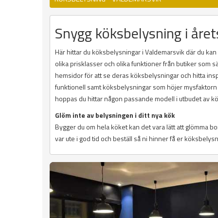
Snygg köksbelysning i året
Här hittar du köksbelysningar i Valdemarsvik där du kan 
olika prisklasser och olika funktioner från butiker som 
hemsidor för att se deras köksbelysningar och hitta ins
funktionell samt köksbelysningar som höjer mysfaktorn o
hoppas du hittar någon passande modell i utbudet av k
Glöm inte av belysningen i ditt nya kök
Bygger du om hela köket kan det vara lätt att glömma b
var ute i god tid och beställ så ni hinner få er köksbelysn