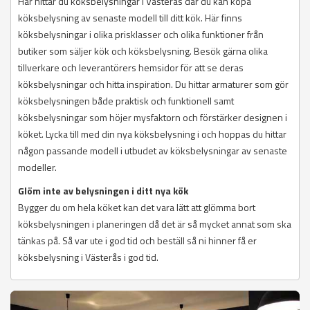
Här hittar du köksbelysningar i Västerås där du kan köpa
köksbelysning av senaste modell till ditt kök. Här finns
köksbelysningar i olika prisklasser och olika funktioner från
butiker som säljer kök och köksbelysning. Besök gärna olika
tillverkare och leverantörers hemsidor för att se deras
köksbelysningar och hitta inspiration. Du hittar armaturer som gör
köksbelysningen både praktisk och funktionell samt
köksbelysningar som höjer mysfaktorn och förstärker designen i
köket. Lycka till med din nya köksbelysning i och hoppas du hittar
någon passande modell i utbudet av köksbelysningar av senaste
modeller.
Glöm inte av belysningen i ditt nya kök
Bygger du om hela köket kan det vara lätt att glömma bort
köksbelysningen i planeringen då det är så mycket annat som ska
tänkas på. Så var ute i god tid och beställ så ni hinner få er
köksbelysning i Västerås i god tid.