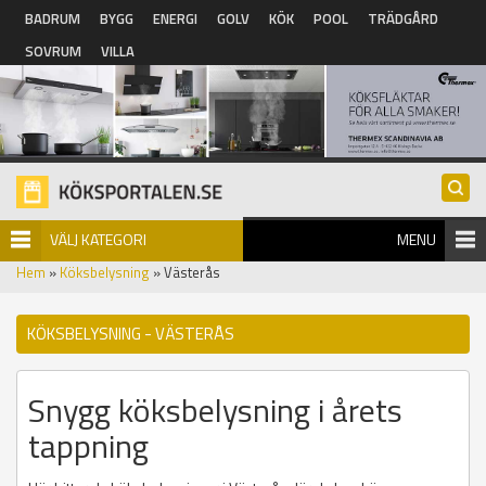
Hoppa till huvudinnehåll
BADRUM
BYGG
ENERGI
GOLV
KÖK
POOL
TRÄDGÅRD
SOVRUM
VILLA
VÄLJ KATEGORI
MENU
Hem
»
Köksbelysning
» Västerås
KÖKSBELYSNING - VÄSTERÅS
Snygg köksbelysning i årets
tappning