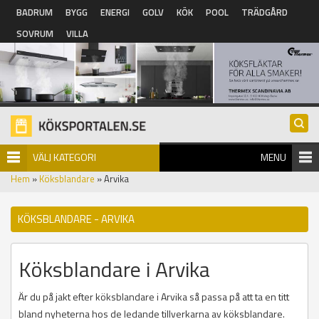
Hoppa till huvudinnehåll
BADRUM
BYGG
ENERGI
GOLV
KÖK
POOL
TRÄDGÅRD
SOVRUM
VILLA
VÄLJ KATEGORI
MENU
Hem
»
Köksblandare
» Arvika
KÖKSBLANDARE - ARVIKA
Köksblandare i Arvika
Är du på jakt efter köksblandare i Arvika så passa på att ta en titt
bland nyheterna hos de ledande tillverkarna av köksblandare.