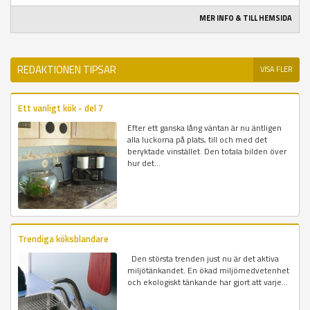
MER INFO & TILL HEMSIDA
REDAKTIONEN TIPSAR
VISA FLER
Ett vanligt kök - del 7
Efter ett ganska lång väntan är nu äntligen
alla luckorna på plats, till och med det
beryktade vinstället. Den totala bilden över
hur det...
Trendiga köksblandare
Den största trenden just nu är det aktiva
miljötänkandet. En ökad miljömedvetenhet
och ekologiskt tänkande har gjort att varje...