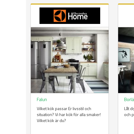
Falun
Borl
Vilket kök passar Er livsstil och
Låt d
situation? Vi har kök för alla smaker!
och p
Vilket kök är du?