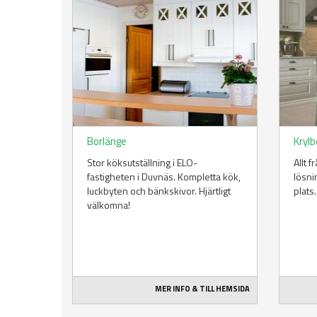
Borlänge
Krylb
Stor köksutställning i ELO-
Allt f
fastigheten i Duvnäs. Kompletta kök,
lösni
luckbyten och bänkskivor. Hjärtligt
plats.
välkomna!
MER INFO & TILL HEMSIDA