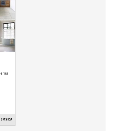
reras
 HEMSIDA