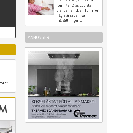
blandare – lyx i praktisk
form När Oras Cubista
blandarna fick sin form för
några år sedan, var
målsättningen...
ANNONSER
törer.