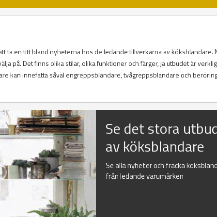
att ta en titt bland nyheterna hos de ledande tillverkarna av köksblandare. 
välja på. Det finns olika stilar, olika funktioner och färger, ja utbudet är verkli
are kan innefatta såväl engreppsblandare, tvågreppsblandare och beröring
Se det stora utbu
av köksblandare
Se alla nyheter och fräcka köksblan
från ledande varumärken