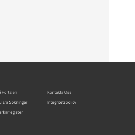
å Portalen
Kontakta Oss
ulära Sökningar
Integritetspolicy
verkarregister