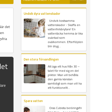
Undvik dyra vattenskador
Undvik kostsamma
vattenskador - Skaffa en
När det
vattenfelsbrytare! En
gen
vattenläcka hemma är lika
oväntad som
sfria
ovälkommen. Efterföljden
blir dryg...
Den stora förvandlingen
det
Att äga ett hus från 30 –
talet för med sig en del
plikter. Man vill behålla
den gamla känslan
samtidigt som man vill ha
dare
ett funktionellt...
Spara vatten
Oras Cubista beröringsfri