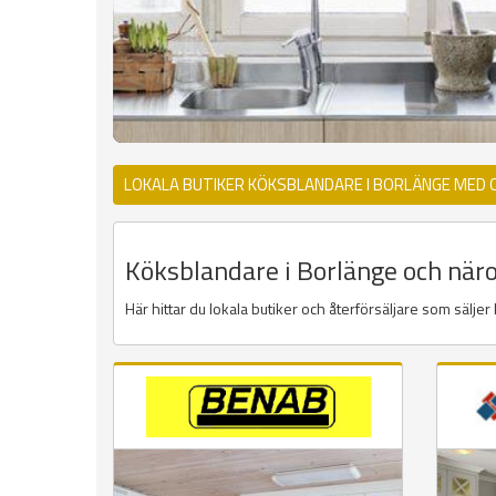
LOKALA BUTIKER KÖKSBLANDARE I BORLÄNGE MED 
Köksblandare i Borlänge och näro
Här hittar du lokala butiker och återförsäljare som sälj