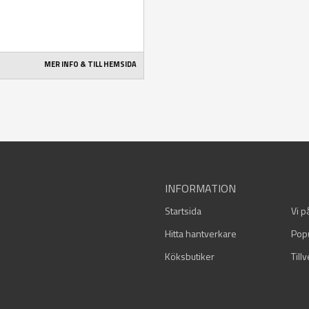
MER INFO & TILL HEMSIDA
INFORMATION
Startsida
Vi p
Hitta hantverkare
Pop
Köksbutiker
Till