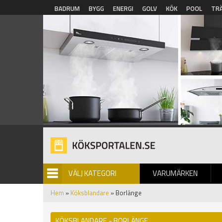
Hoppa till huvudinnehåll
BADRUM
BYGG
ENERGI
GOLV
KÖK
POOL
TR
VÄLJ KATEGORI
VARUMÄRKEN
BILDGALLERI
Hem
»
Köksblandare
» Borlänge
KÖKSBLANDARE - BORLÄNGE