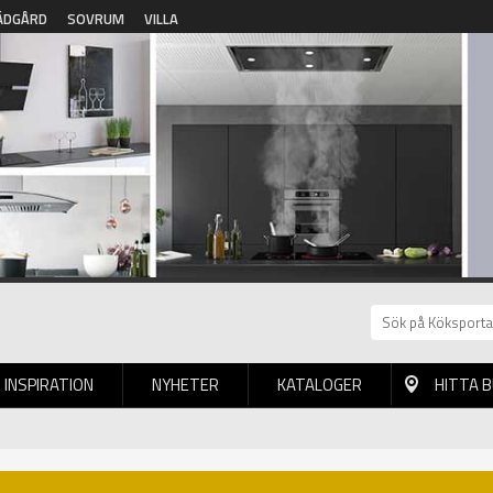
ÄDGÅRD
SOVRUM
VILLA
INSPIRATION
NYHETER
KATALOGER
HITTA 