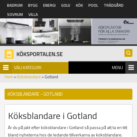
Hoppa till huvudinnehåll
BADRUM
BYGG
ENERGI
GOLV
KÖK
POOL
TRÄDGÅRD
SOVRUM
VILLA
VÄLJ KATEGORI
MENU
Hem
»
Köksblandare
» Gotland
KÖKSBLANDARE - GOTLAND
Köksblandare i Gotland
Är du på jakt efter köksblandare i Gotland så passa på att ta en titt
bland nyheterna hos de ledande tillverkarna av köksblandare.