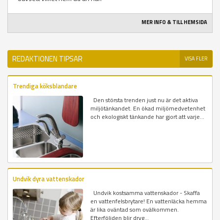
MER INFO & TILL HEMSIDA
REDAKTIONEN TIPSAR
VISA FLER
Trendiga köksblandare
Den största trenden just nu är det aktiva
miljötänkandet. En ökad miljömedvetenhet
och ekologiskt tänkande har gjort att varje...
Undvik dyra vattenskador
Undvik kostsamma vattenskador - Skaffa
en vattenfelsbrytare! En vattenläcka hemma
är lika oväntad som ovälkommen.
Efterföljden blir dryg...