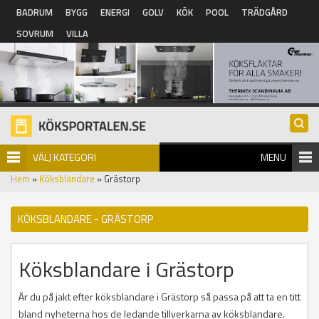
Hoppa till huvudinnehåll
BADRUM
BYGG
ENERGI
GOLV
KÖK
POOL
TRÄDGÅRD
SOVRUM
VILLA
VÄLJ KATEGORI
MENU
Hem
»
Köksblandare
» Grästorp
KÖKSBLANDARE - GRÄSTORP
Köksblandare i Grästorp
Är du på jakt efter köksblandare i Grästorp så passa på att ta en titt
bland nyheterna hos de ledande tillverkarna av köksblandare.