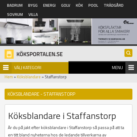
Hoppa till huvudinnehåll
BADRUM
BYGG
ENERGI
GOLV
KÖK
POOL
TRÄDGÅRD
SOVRUM
VILLA
VÄLJ KATEGORI
MENU
Hem
»
Köksblandare
» Staffanstorp
KÖKSBLANDARE - STAFFANSTORP
Köksblandare i Staffanstorp
Är du på jakt efter köksblandare i Staffanstorp så passa på att ta
en titt bland nyheterna hos de ledande tillverkarna av