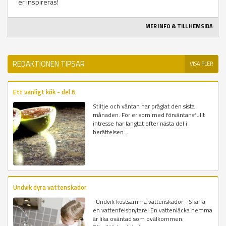
er inspireras!
MER INFO & TILL HEMSIDA
REDAKTIONEN TIPSAR
VISA FLER
Ett vanligt kök - del 6
Stiltje och väntan har präglat den sista
månaden. För er som med förväntansfullt
intresse har längtat efter nästa del i
berättelsen...
Undvik dyra vattenskador
Undvik kostsamma vattenskador - Skaffa
en vattenfelsbrytare! En vattenläcka hemma
är lika oväntad som ovälkommen.