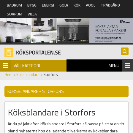
Hoppa till huvudinnehåll
BADRUM
BYGG
ENERGI
GOLV
KÖK
POOL
TRÄDGÅRD
SOVRUM
VILLA
VÄLJ KATEGORI
MENU
Hem
»
Köksblandare
» Storfors
KÖKSBLANDARE - STORFORS
Köksblandare i Storfors
Är du på jakt efter köksblandare i Storfors så passa på att ta en titt
bland nyheterna hos de ledande tillverkarna av köksblandare.