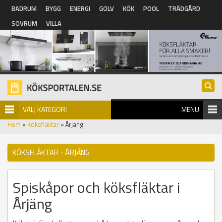
Hoppa till huvudinnehåll
BADRUM
BYGG
ENERGI
GOLV
KÖK
POOL
TRÄDGÅRD
SOVRUM
VILLA
VÄLJ KATEGORI
MENU
Hem
»
Köksfläktar
» Årjäng
KÖKSFLÄKTAR - ÅRJÄNG
Spiskåpor och köksfläktar i
Årjäng