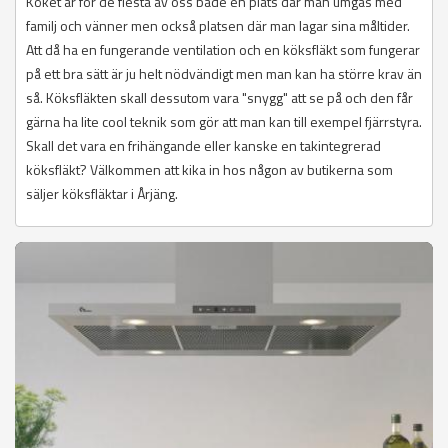
Köket är för de flesta av oss både en plats där man umgås med
familj och vänner men också platsen där man lagar sina måltider.
Att då ha en fungerande ventilation och en köksfläkt som fungerar
på ett bra sätt är ju helt nödvändigt men man kan ha större krav än
så. Köksfläkten skall dessutom vara "snygg" att se på och den får
gärna ha lite cool teknik som gör att man kan till exempel fjärrstyra.
Skall det vara en frihängande eller kanske en takintegrerad
köksfläkt? Välkommen att kika in hos någon av butikerna som
säljer köksfläktar i Årjäng.