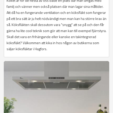
Köket är för de flesta av oss både en plats där man umgås med
familj och vänner men också platsen där man lagar sina måltider.
Att då ha en fungerande ventilation och en köksfläkt som fungerar
på ett bra sätt är ju helt nödvändigt men man kan ha större krav än
så. Köksfläkten skall dessutom vara "snygg" att se på och den får
gärna ha lite cool teknik som gör att man kan till exempel fjärrstyra.
Skall det vara en frihängande eller kanske en takintegrerad
köksfläkt? Välkommen att kika in hos någon av butikerna som
säljer köksfläktar i Hagfors.