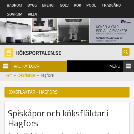
Hoppa till huvudinnehåll
BADRUM
BYGG
ENERGI
GOLV
KÖK
POOL
TRÄDGÅRD
SOVRUM
VILLA
VÄLJ KATEGORI
MENU
Hem
»
Köksfläktar
» Hagfors
KÖKSFLÄKTAR - HAGFORS
Spiskåpor och köksfläktar i
Hagfors