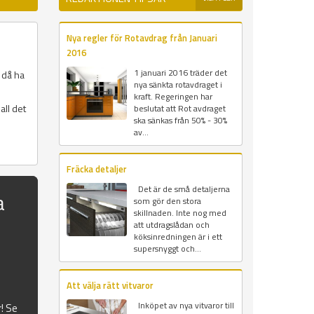
Nya regler för Rotavdrag från Januari
2016
1 januari 2016 träder det
 då ha
nya sänkta rotavdraget i
kraft. Regeringen har
all det
beslutat att Rot avdraget
ska sänkas från 50% - 30%
av...
Fräcka detaljer
Det är de små detaljerna
a
som gör den stora
skillnaden. Inte nog med
att utdragslådan och
köksinredningen är i ett
supersnyggt och...
Att välja rätt vitvaror
Inköpet av nya vitvaror till
r! Se