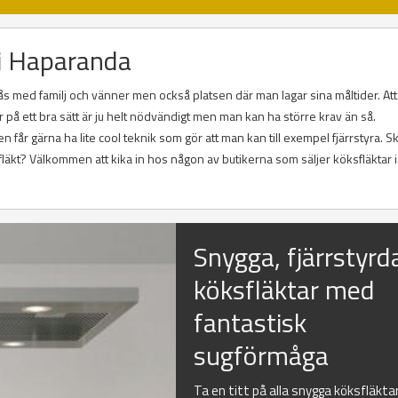
 i Haparanda
ås med familj och vänner men också platsen där man lagar sina måltider. Att
på ett bra sätt är ju helt nödvändigt men man kan ha större krav än så.
får gärna ha lite cool teknik som gör att man kan till exempel fjärrstyra. Sk
läkt? Välkommen att kika in hos någon av butikerna som säljer köksfläktar i
Snygga, fjärrstyrd
köksfläktar med
fantastisk
sugförmåga
Ta en titt på alla snygga köksfläkta