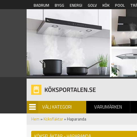
Hoppa till huvudinnehåll
BADRUM
BYGG
ENERGI
GOLV
KÖK
POOL
TR
VÄLJ KATEGORI
VARUMÄRKEN
BILDGALLERI
Hem
»
Köksfläktar
» Haparanda
KÖKSFLÄKTAR - HAPARANDA