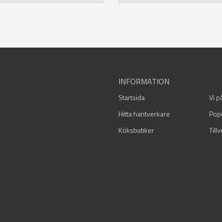
INFORMATION
Startsida
Vi p
Hitta hantverkare
Pop
Köksbutiker
Till