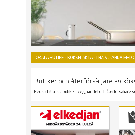
LOKALA BUTIKER KÖKSFLÄKTAR I HAPARANDA MED 
Butiker och återförsäljare av kö
Nedan hittar du butiker, bygghandel och återförsäljare so