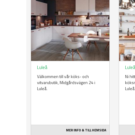
Luleå
Lule
Välkommen till vår köks- och
Ni hi
vitvarubutik, Midgårdsvägen 24 i
köksm
Luleå.
Luleå
MER INFO & TILL HEMSIDA