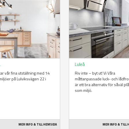
å
Luleå
ttar vår fina utställning med 14
Riv inte – byt ut! Vi Våra
iljöer på Lulviksvägen 22 i
måttanpassade luck- och lådfro
.
är ett bra alternativ för såväl p
som miljö.
MER INFO & TILL HEMSIDA
MER INFO & TILL