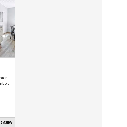
nter
lånbok
 HEMSIDA