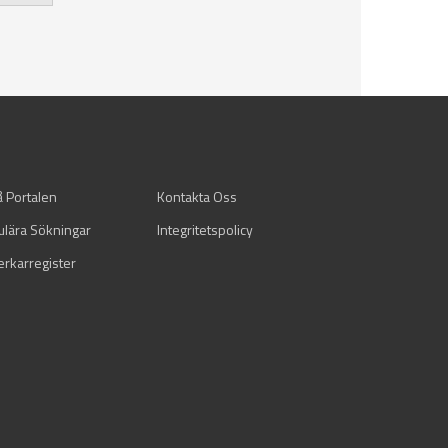
å Portalen
Kontakta Oss
ulära Sökningar
Integritetspolicy
verkarregister