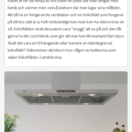
Köket är för de flesta av oss både en plats där man umgås med
familj och vänner men också platsen där man lagar sina måltider.
Att då ha en fungerande ventilation och en köksfläkt som fungerar
på ett bra sätt är ju helt nödvändigt men man kan ha större krav än
så. Köksfläkten skall dessutom vara "snygg" att se på och den får
gärna ha lite cool teknik som gör att man kan till exempel fjärrstyra.
Skall det vara en frihängande eller kanske en takintegrerad
köksfläkt? Välkommen att kika in hos någon av butikerna som
säljer köksfläktar i Landskrona.