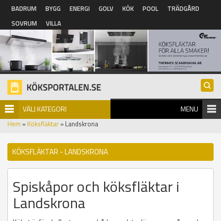
Hoppa till huvudinnehåll
BADRUM
BYGG
ENERGI
GOLV
KÖK
POOL
TRÄDGÅRD
SOVRUM
VILLA
VÄLJ KATEGORI
MENU
Hem
»
Köksfläktar
» Landskrona
KÖKSFLÄKTAR - LANDSKRONA
Spiskåpor och köksfläktar i
Landskrona