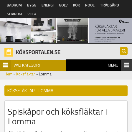
Hoppa till huvudinnehåll
BADRUM
BYGG
ENERGI
GOLV
KÖK
POOL
TRÄDGÅRD
SOVRUM
VILLA
VÄLJ KATEGORI
MENU
Hem
»
Köksfläktar
» Lomma
KÖKSFLÄKTAR - LOMMA
Spiskåpor och köksfläktar i
Lomma