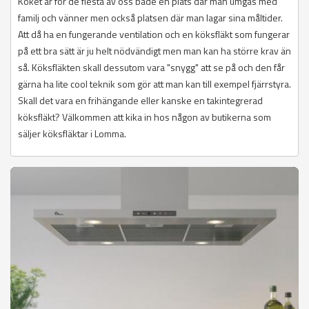
Köket är för de flesta av oss både en plats där man umgås med
familj och vänner men också platsen där man lagar sina måltider.
Att då ha en fungerande ventilation och en köksfläkt som fungerar
på ett bra sätt är ju helt nödvändigt men man kan ha större krav än
så. Köksfläkten skall dessutom vara "snygg" att se på och den får
gärna ha lite cool teknik som gör att man kan till exempel fjärrstyra.
Skall det vara en frihängande eller kanske en takintegrerad
köksfläkt? Välkommen att kika in hos någon av butikerna som
säljer köksfläktar i Lomma.