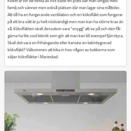
Köket är för de flesta av oss både en plats där man umgås med
familj och vänner men också platsen där man lagar sina måltider.
Att då ha en fungerande ventilation och en köksfläkt som fungerar
på ett bra sätt är ju helt nödvändigt men man kan ha större krav än
så. Köksfläkten skall dessutom vara "snygg" att se på och den får
gärna ha lite cool teknik som gör att man kan till exempel fjärrstyra.
Skall det vara en frihängande eller kanske en takintegrerad
köksfläkt? Välkommen att kika in hos någon av butikerna som
säljer köksfläktar i Mariestad.