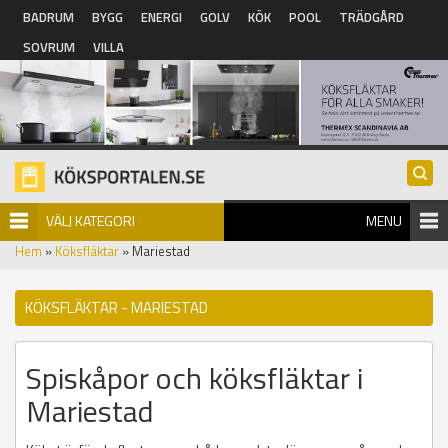
Hoppa till huvudinnehåll
BADRUM
BYGG
ENERGI
GOLV
KÖK
POOL
TRÄDGÅRD
SOVRUM
VILLA
VÄLJ KATEGORI
MENU
Hem
»
Köksfläktar
» Mariestad
KÖKSFLÄKTAR - MARIESTAD
Spiskåpor och köksfläktar i
Mariestad