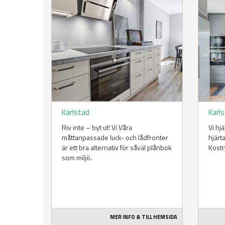
Karlstad
Karl
Riv inte – byt ut! Vi Våra
Vi hj
måttanpassade luck- och lådfronter
hjärt
är ett bra alternativ för såväl plånbok
Kost
som miljö.
MER INFO & TILL HEMSIDA