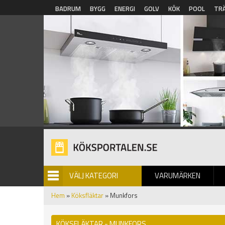
Hoppa till huvudinnehåll
BADRUM
BYGG
ENERGI
GOLV
KÖK
POOL
TR
VÄLJ KATEGORI
VARUMÄRKEN
BILDGALLERI
Hem
»
Köksfläktar
» Munkfors
KÖKSFLÄKTAR - MUNKFORS