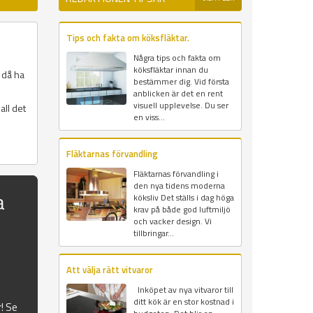
Tips och fakta om köksfläktar.
Några tips och fakta om
köksfläktar innan du
 då ha
bestämmer dig. Vid första
anblicken är det en rent
visuell upplevelse. Du ser
all det
en viss...
Fläktarnas förvandling
Fläktarnas förvandling i
den nya tidens moderna
a
köksliv Det ställs i dag höga
krav på både god luftmiljö
och vacker design. Vi
tillbringar...
Att välja rätt vitvaror
Inköpet av nya vitvaror till
ditt kök är en stor kostnad i
r! Se