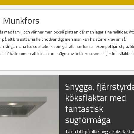
 i Munkfors
ås med familj och vänner men också platsen där man lagar sina måltider. Att
på ett bra sätt är ju helt nödvändigt men man kan ha större krav än så.
får gärna ha lite cool teknik som gör att man kan till exempel fjärrstyra. Sk
läkt? Välkommen att kika in hos någon av butikerna som säljer köksfläktar i
Snygga, fjärrstyrd
köksfläktar med
fantastisk
sugförmåga
Ta en titt på alla snygga köksfläkta