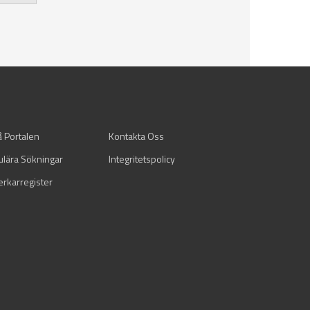
å Portalen
Kontakta Oss
ulära Sökningar
Integritetspolicy
verkarregister