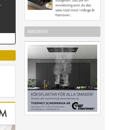
budgeten. Det blir en
..
investering som du ska
vara nöjd med i många år
framöver...
ANNONSER