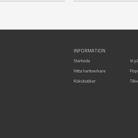
INFORMATION
Startsida
Vi p
Hitta hantverkare
Pop
Köksbutiker
Till