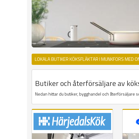
LOKALA BUTIKER KÖKSFLÄKTAR I MUNKFORS MED O
Butiker och återförsäljare av kök
Nedan hittar du butiker, bygghandel och återförsäljare so