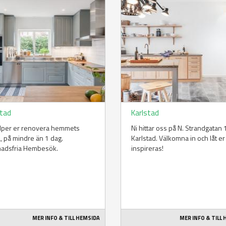
stad
Karlstad
älper er renovera hemmets
Ni hittar oss på N. Strandgatan 1
a, på mindre än 1 dag.
Karlstad. Välkomna in och låt er
nadsfria Hembesök.
inspireras!
MER INFO & TILL HEMSIDA
MER INFO & TILL