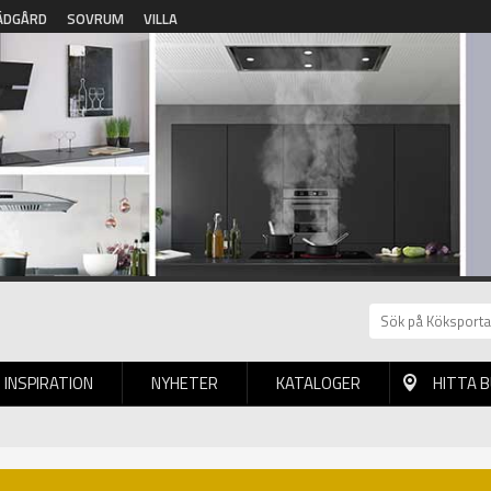
ÄDGÅRD
SOVRUM
VILLA
INSPIRATION
NYHETER
KATALOGER
HITTA 