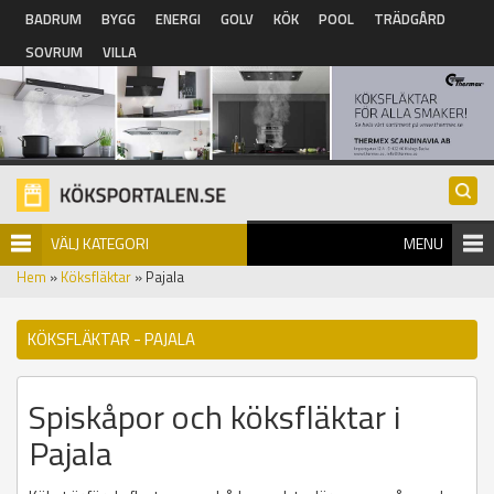
Hoppa till huvudinnehåll
BADRUM
BYGG
ENERGI
GOLV
KÖK
POOL
TRÄDGÅRD
SOVRUM
VILLA
VÄLJ KATEGORI
MENU
Hem
»
Köksfläktar
» Pajala
KÖKSFLÄKTAR - PAJALA
Spiskåpor och köksfläktar i
Pajala