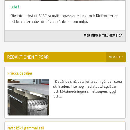
Luleå
Riv inte – byt ut! Vi Våra måttanpassade luck- och lådfronter är
ett bra alternativ för såväl plånbok som miljö.
MER INFO & TILL HEMSIDA
REDAKTIONEN TIPSAR
VISA FLER
Fräcka detaljer
Det är de små detaljerna som gör den stora
skillnaden. Inte nog med att utdragslådan
och köksinredningen är i ett supersnyggt
och...
Nytt kök i gammal stil