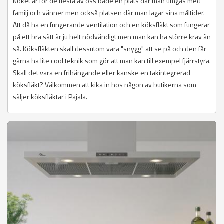
Köket är för de flesta av oss både en plats där man umgås med
familj och vänner men också platsen där man lagar sina måltider.
Att då ha en fungerande ventilation och en köksfläkt som fungerar
på ett bra sätt är ju helt nödvändigt men man kan ha större krav än
så. Köksfläkten skall dessutom vara "snygg" att se på och den får
gärna ha lite cool teknik som gör att man kan till exempel fjärrstyra.
Skall det vara en frihängande eller kanske en takintegrerad
köksfläkt? Välkommen att kika in hos någon av butikerna som
säljer köksfläktar i Pajala.