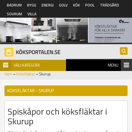
Hoppa till huvudinnehåll
BADRUM
BYGG
ENERGI
GOLV
KÖK
POOL
TRÄDGÅRD
SOVRUM
VILLA
VÄLJ KATEGORI
MENU
Hem
»
Köksfläktar
» Skurup
KÖKSFLÄKTAR - SKURUP
Spiskåpor och köksfläktar i
Skurup