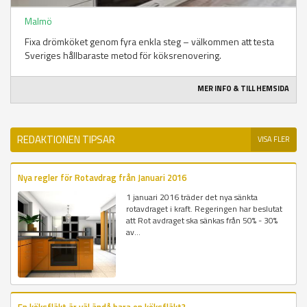
Malmö
Fixa drömköket genom fyra enkla steg – välkommen att testa
Sveriges hållbaraste metod för köksrenovering.
MER INFO & TILL HEMSIDA
REDAKTIONEN TIPSAR
VISA FLER
Nya regler för Rotavdrag från Januari 2016
1 januari 2016 träder det nya sänkta
rotavdraget i kraft. Regeringen har beslutat
att Rot avdraget ska sänkas från 50% - 30%
av...
En köksfläkt är väl ändå bara en köksfläkt?