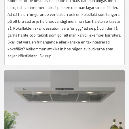
Köket är för de flesta av oss både en plats där man umgås med
familj och vänner men också platsen där man lagar sina måltider.
Att då ha en fungerande ventilation och en köksfläkt som fungerar
på ett bra sätt är ju helt nödvändigt men man kan ha större krav än
så. Köksfläkten skall dessutom vara "snygg" att se på och den får
gärna ha lite cool teknik som gör att man kan till exempel fjärrstyra.
Skall det vara en frihängande eller kanske en takintegrerad
köksfläkt? Välkommen att kika in hos någon av butikerna som
säljer köksfläktar i Skurup.