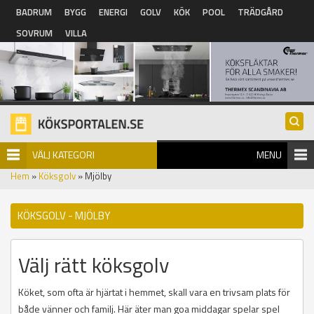
Hoppa till huvudinnehåll
BADRUM
BYGG
ENERGI
GOLV
KÖK
POOL
TRÄDGÅRD
SOVRUM
VILLA
VÄLJ KATEGORI
MENU
Hem
»
Köksgolv
» Mjölby
KÖKSGOLV - MJÖLBY
Välj rätt köksgolv
Köket, som ofta är hjärtat i hemmet, skall vara en trivsam plats för
både vänner och familj. Här äter man goa middagar spelar spel