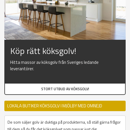
Köp rätt köksgolv!
Hitta massor av köksgolv från Sveriges ledande
leverantörer.
STORT UTBUD AV KÖKSGOLV!
LOKALA BUTIKER KÖKSGOLV I MJÖLBY MED OMNEJD
De som säljer golv är duktiga på produkterna, så ställ gärna frågor
till dem så du får det köksgolvet som passar just dig.