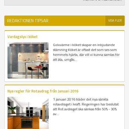
REDAKTIONEN TIPSAR
VISA FLER
Vardagslyx i köket
Golvvärme i köket skapar en inbjudande
stämning Köket är oftast det som ses som
hemmets hjärta, där vill vi kunna samlas för
att äta, umgås...
Nya regler för Rotavdrag från Januari 2016
1 januari 2016 träder det nya sänkta
rotavdraget i kraft. Regeringen har beslutat
att Rot avdraget ska sänkas från 50% - 30%
av...