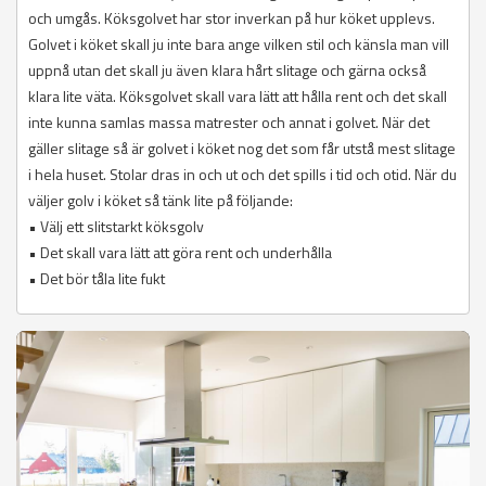
och umgås. Köksgolvet har stor inverkan på hur köket upplevs.
Golvet i köket skall ju inte bara ange vilken stil och känsla man vill
uppnå utan det skall ju även klara hårt slitage och gärna också
klara lite väta. Köksgolvet skall vara lätt att hålla rent och det skall
inte kunna samlas massa matrester och annat i golvet. När det
gäller slitage så är golvet i köket nog det som får utstå mest slitage
i hela huset. Stolar dras in och ut och det spills i tid och otid. När du
väljer golv i köket så tänk lite på följande:
• Välj ett slitstarkt köksgolv
• Det skall vara lätt att göra rent och underhålla
• Det bör tåla lite fukt