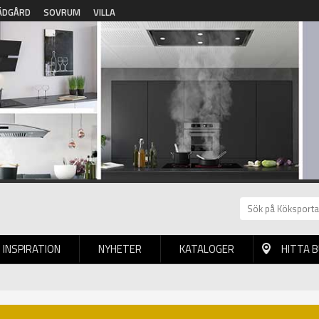
ÄDGÅRD
SOVRUM
VILLA
INSPIRATION
NYHETER
KATALOGER
HITTA 