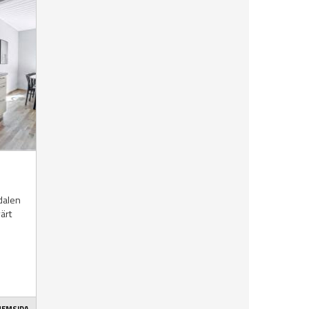
sdalen
värt