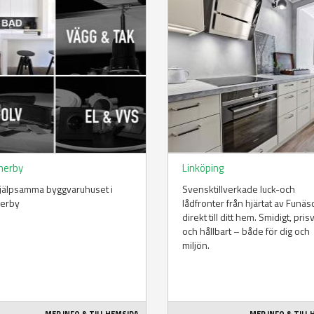
merby
Linköping
jälpsamma byggvaruhuset i
Svensktillverkade luck-och
erby
lådfronter från hjärtat av Funä
direkt till ditt hem. Smidigt, pris
och hållbart – både för dig och
miljön.