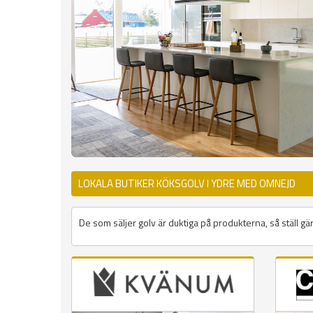
LOKALA BUTIKER KÖKSGOLV I YDRE MED OMNEJD
De som säljer golv är duktiga på produkterna, så ställ gär