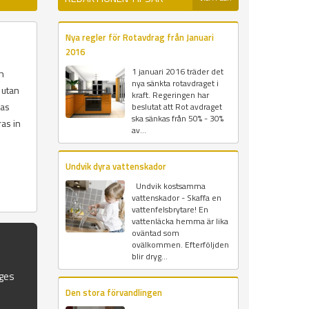
Nya regler för Rotavdrag från Januari
2016
1 januari 2016 träder det
ch
nya sänkta rotavdraget i
 utan
kraft. Regeringen har
las
beslutat att Rot avdraget
ska sänkas från 50% - 30%
ras in
av...
Undvik dyra vattenskador
Undvik kostsamma
vattenskador - Skaffa en
vattenfelsbrytare! En
vattenläcka hemma är lika
oväntad som
ovälkommen. Efterföljden
blir dryg...
iges
Den stora förvandlingen