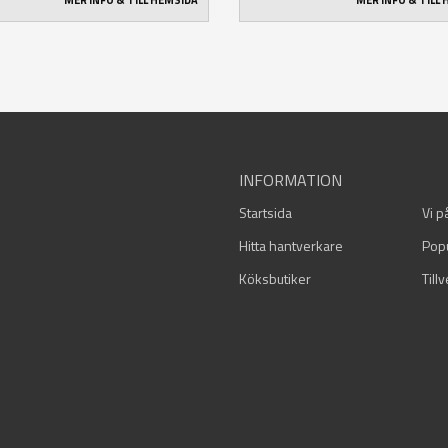
MER INFO & TILL HEMSIDA
MER INFO & TILL
INFORMATION
Startsida
Vi p
Hitta hantverkare
Pop
Köksbutiker
Till