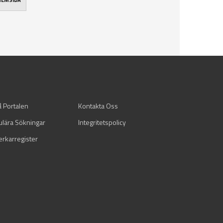
 HEMSIDA
å Portalen
Kontakta Oss
ulära Sökningar
Integritetspolicy
verkarregister