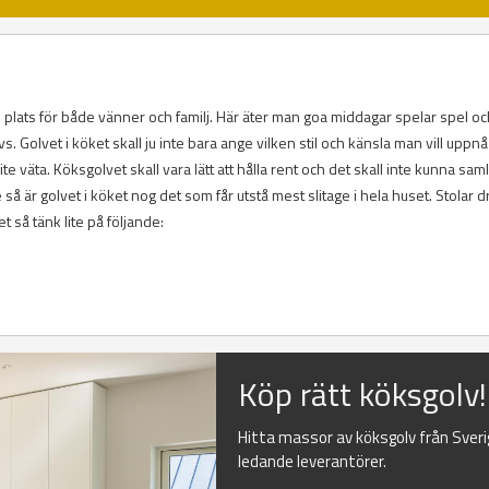
am plats för både vänner och familj. Här äter man goa middagar spelar spel o
 Golvet i köket skall ju inte bara ange vilken stil och känsla man vill uppnå
ite väta. Köksgolvet skall vara lätt att hålla rent och det skall inte kunna sam
 så är golvet i köket nog det som får utstå mest slitage i hela huset. Stolar d
et så tänk lite på följande:
Köp rätt köksgolv!
Hitta massor av köksgolv från Sver
ledande leverantörer.