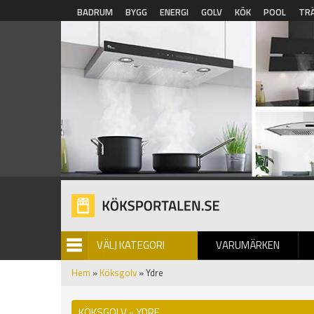
Hoppa till huvudinnehåll
BADRUM
BYGG
ENERGI
GOLV
KÖK
POOL
TR
VÄLJ KATEGORI
VARUMÄRKEN
BILDGALLERI
Hem
»
Köksgolv
» Ydre
KÖKSGOLV - YDRE