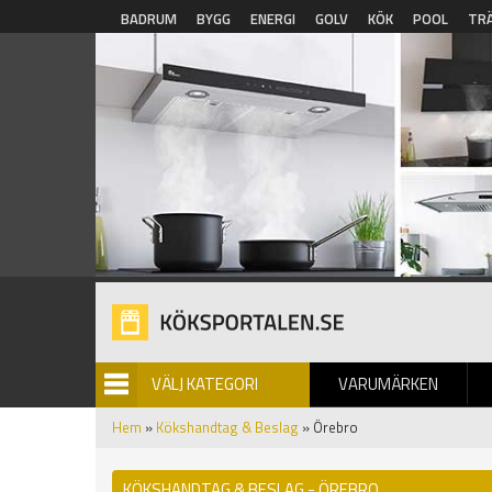
Hoppa till huvudinnehåll
BADRUM
BYGG
ENERGI
GOLV
KÖK
POOL
TR
VÄLJ KATEGORI
VARUMÄRKEN
BILDGALLERI
Hem
»
Kökshandtag & Beslag
» Örebro
KÖKSHANDTAG & BESLAG - ÖREBRO