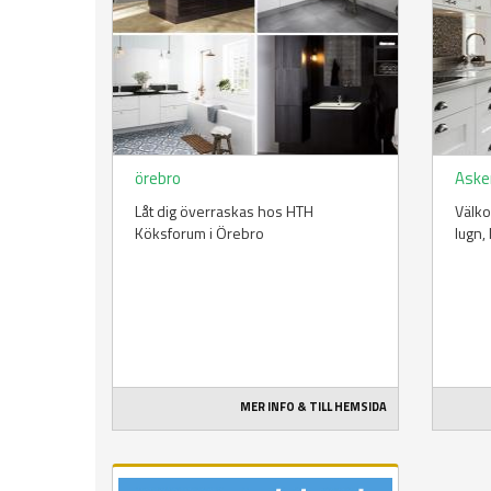
örebro
Aske
Låt dig överraskas hos HTH
Välko
Köksforum i Örebro
lugn, 
MER INFO & TILL HEMSIDA