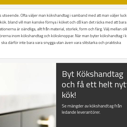
 utseende. Ofta väljer man kökshandtag i samband med att man väljer luckor
tt kök. bland vill man kanske förnya i köket och då kan det räcka med att bara
ionerna är oändliga, allt från material, storlek, form och färg. Välj mellan ol
antörerna inom kökshandtag och köksknoppar. När man byter kökshandtag i 
ska därför inte bara vara snygga utan även vara slitstarka och praktiska
Byt Kökshandtag
och få ett helt nyt
kök!
Se mängder av kökshandtag från
ledande leverantörer.