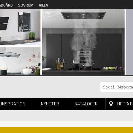
ÄDGÅRD
SOVRUM
VILLA
INSPIRATION
NYHETER
KATALOGER
HITTA 