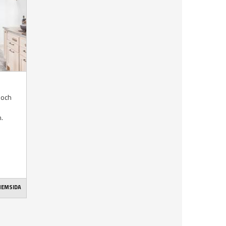
 och
n.
 HEMSIDA