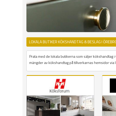
LOKALA BUTIKER KÖKSHANDTAG & BESLAG I ÖREBR
Prata med de lokala butikerna som säljer kökshandtag i Öre
mängder av kökshandtag på tillverkarnas hemsidor via l