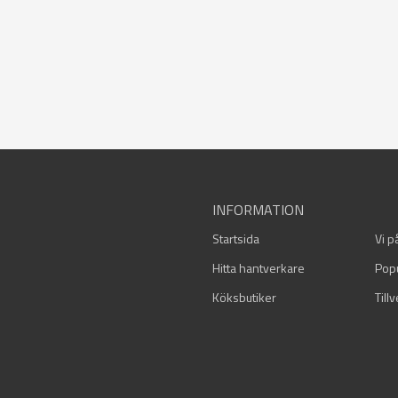
INFORMATION
Startsida
Vi p
Hitta hantverkare
Pop
Köksbutiker
Till