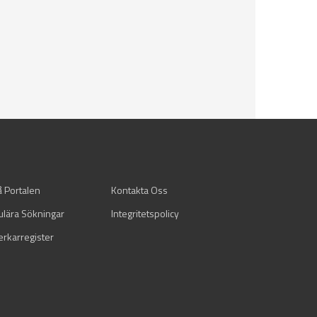
å Portalen
Kontakta Oss
ulära Sökningar
Integritetspolicy
verkarregister