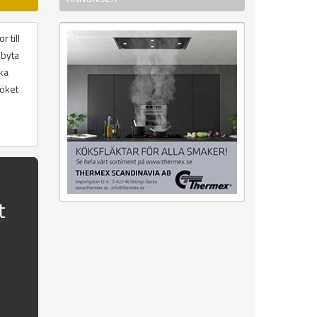
 till
 byta
ika
köket
t