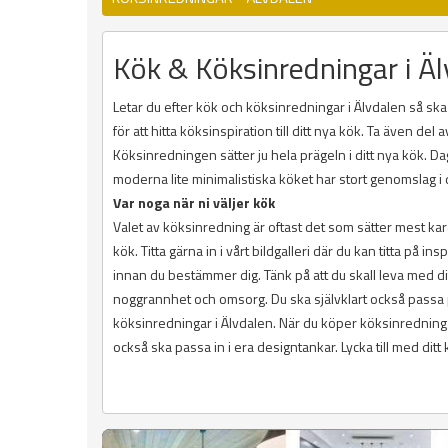
Kök & Köksinredningar i Ä
Letar du efter kök och köksinredningar i Älvdalen så ska 
för att hitta köksinspiration till ditt nya kök. Ta även d
Köksinredningen sätter ju hela prägeln i ditt nya kök. D
moderna lite minimalistiska köket har stort genomslag 
Var noga när ni väljer kök
Valet av köksinredning är oftast det som sätter mest kara
kök. Titta gärna in i vårt bildgalleri där du kan titta på 
innan du bestämmer dig. Tänk på att du skall leva med d
noggrannhet och omsorg. Du ska självklart också passa p
köksinredningar i Älvdalen. När du köper köksinrednin
också ska passa in i era designtankar. Lycka till med ditt