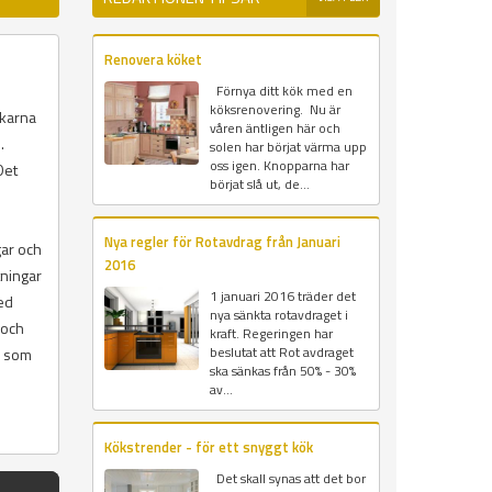
Renovera köket
Förnya ditt kök med en
köksrenovering. Nu är
rkarna
våren äntligen här och
.
solen har börjat värma upp
oss igen. Knopparna har
Det
börjat slå ut, de...
Nya regler för Rotavdrag från Januari
gar och
2016
tningar
1 januari 2016 träder det
ed
nya sänkta rotavdraget i
 och
kraft. Regeringen har
beslutat att Rot avdraget
v som
ska sänkas från 50% - 30%
av...
Kökstrender - för ett snyggt kök
Det skall synas att det bor