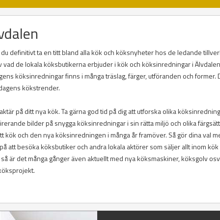
lvdalen
du definitivt ta en titt bland alla kök och köksnyheter hos de ledande tillve
el av vad de lokala köksbutikerna erbjuder i kök och köksinredningar i Älvdalen
agens köksinredningar finns i många träslag, färger, utföranden och former. 
i dagens kökstrender.
ktär på ditt nya kök. Ta gärna god tid på dig att utforska olika köksinrednin
inspirerande bilder på snygga köksinredningar i sin rätta miljö och olika färgsät
itt kök och den nya köksinredningen i många år framöver. Så gör dina val m
å att besöka köksbutiker och andra lokala aktörer som säljer allt inom kök
g så är det många gånger även aktuellt med nya köksmaskiner, köksgolv os
 köksprojekt.