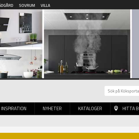
ÄDGÅRD
SOVRUM
VILLA
INSPIRATION
NYHETER
KATALOGER
HITTA 