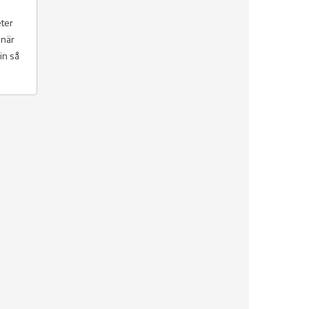
eter
 när
in så