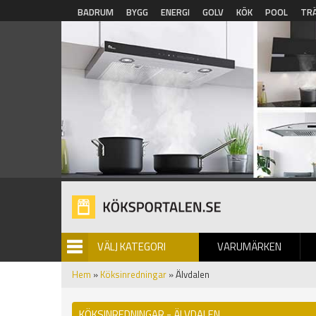
Hoppa till huvudinnehåll
BADRUM
BYGG
ENERGI
GOLV
KÖK
POOL
TR
VÄLJ KATEGORI
VARUMÄRKEN
BILDGALLERI
Hem
»
Köksinredningar
» Älvdalen
KÖKSINREDNINGAR - ÄLVDALEN