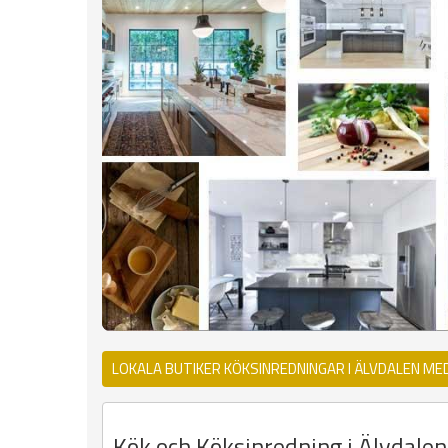
LOKALA BUTIKER KÖKSINREDNINGAR I ÄLVDALEN ME
Kök och Köksinredning i Älvdalen 