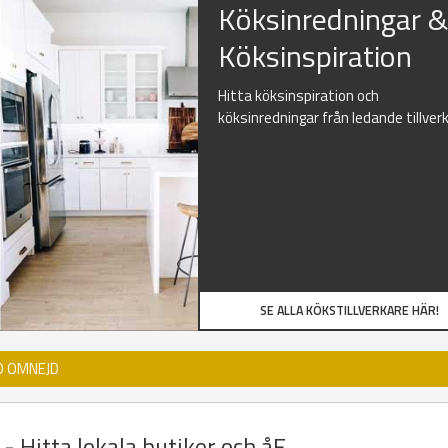
Köksinredningar 
Köksinspiration
Hitta köksinspiration och
köksinredningar från ledande tillver
SE ALLA KÖKSTILLVERKARE HÄR!
D OMNEJD
- Hitta lokala butiker och åF