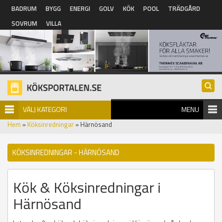
Hoppa till huvudinnehåll
BADRUM
BYGG
ENERGI
GOLV
KÖK
POOL
TRÄDGÅRD
SOVRUM
VILLA
VÄLJ KATEGORI
MENU
Hem
»
Köksinredningar
» Härnösand
KÖKSINREDNINGAR - HÄRNÖSAND
Kök & Köksinredningar i
Härnösand