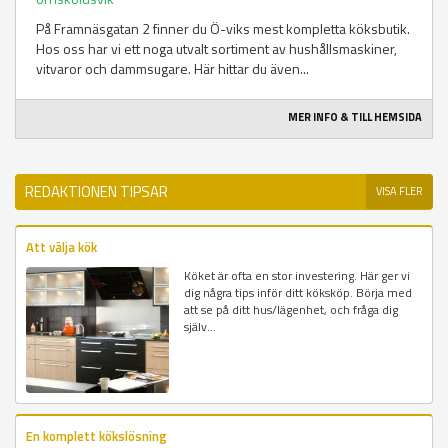
På Framnäsgatan 2 finner du Ö-viks mest kompletta köksbutik.
Hos oss har vi ett noga utvalt sortiment av hushållsmaskiner,
vitvaror och dammsugare. Här hittar du även...
MER INFO & TILL HEMSIDA
REDAKTIONEN TIPSAR
VISA FLER
Att välja kök
Köket är ofta en stor investering. Här ger vi
dig några tips inför ditt köksköp. Börja med
att se på ditt hus/lägenhet, och fråga dig
själv...
En komplett kökslösning