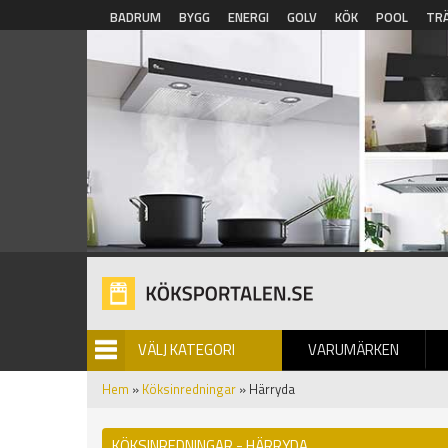
Hoppa till huvudinnehåll
BADRUM
BYGG
ENERGI
GOLV
KÖK
POOL
TR
VÄLJ KATEGORI
VARUMÄRKEN
BILDGALLERI
Hem
»
Köksinredningar
» Härryda
KÖKSINREDNINGAR - HÄRRYDA