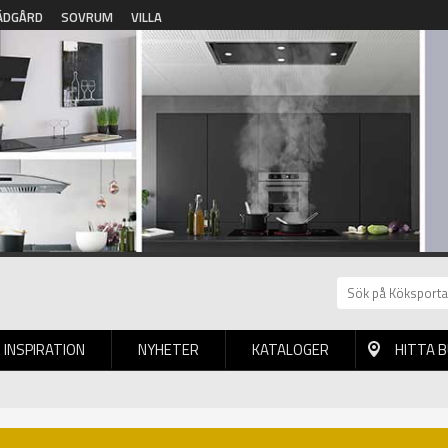
ÄDGÅRD
SOVRUM
VILLA
INSPIRATION
NYHETER
KATALOGER
HITTA 