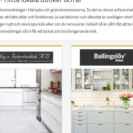
köksinredningar i Härryda och grannkommunerna. Ta del av deras erfarenhe
tt hitta stilar och funktioner, ja variationen och utbudet är verkligen stort
r nytt och ska köpa kök eller om du renoverar i köket så är vårt råd att ta 
redningar så ni får ett lyckat och bra fungerande kök.