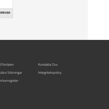
 HEMSIDA
å Portalen
Kontakta Oss
ulära Sökningar
Integritetspolicy
verkarregister