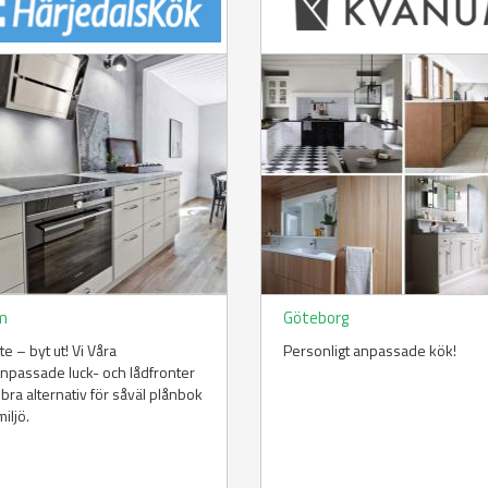
m
Göteborg
te – byt ut! Vi Våra
Personligt anpassade kök!
npassade luck- och lådfronter
t bra alternativ för såväl plånbok
iljö.