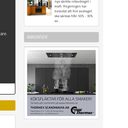
nya sänkta rotavdraget i
&
kraft. Regeringen har
beslutat att Rot avdraget
ska sänkas från 50% - 30%
av...
kare.
ANNONSER