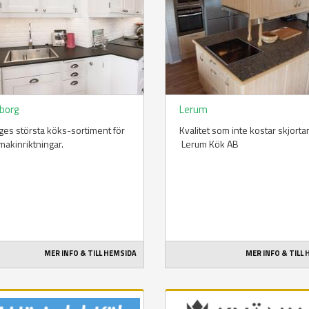
borg
Lerum
ges största köks-sortiment för
Kvalitet som inte kostar skjorta
smakinriktningar.
Lerum Kök AB
MER INFO & TILL HEMSIDA
MER INFO & TILL