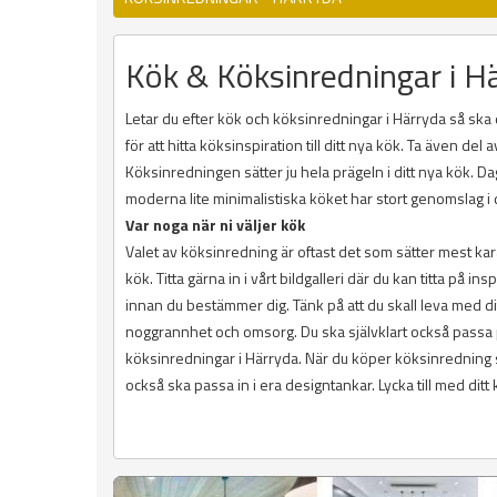
Kök & Köksinredningar i H
Letar du efter kök och köksinredningar i Härryda så ska d
för att hitta köksinspiration till ditt nya kök. Ta även d
Köksinredningen sätter ju hela prägeln i ditt nya kök. D
moderna lite minimalistiska köket har stort genomslag 
Var noga när ni väljer kök
Valet av köksinredning är oftast det som sätter mest kara
kök. Titta gärna in i vårt bildgalleri där du kan titta på 
innan du bestämmer dig. Tänk på att du skall leva med d
noggrannhet och omsorg. Du ska självklart också passa p
köksinredningar i Härryda. När du köper köksinredning
också ska passa in i era designtankar. Lycka till med ditt