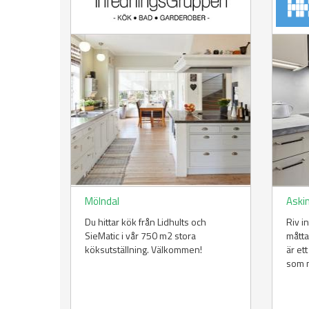
Mölndal
Aski
Du hittar kök från Lidhults och
Riv in
SieMatic i vår 750 m2 stora
måtta
köksutställning. Välkommen!
är et
som m