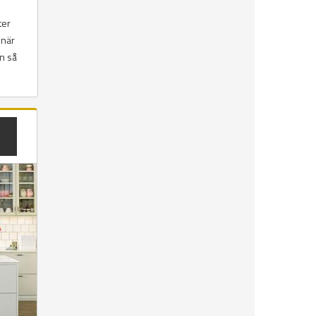
ter
 när
in så