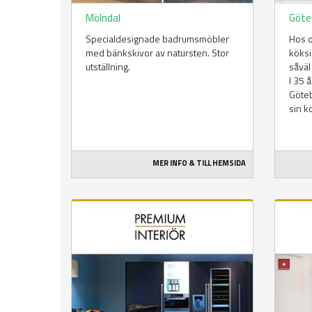
Mölndal
Göte
Specialdesignade badrumsmöbler
Hos o
med bänkskivor av natursten. Stor
köks
utställning.
såväl
I 35 
Göteb
sin k
MER INFO & TILL HEMSIDA