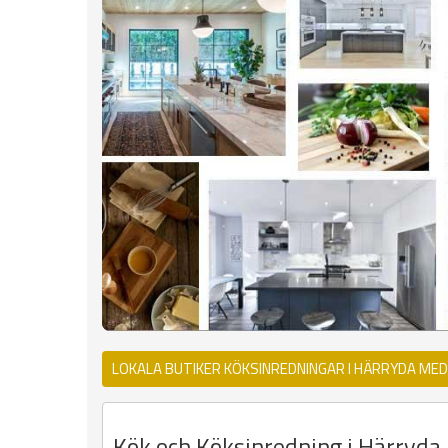
LOKALA BUTIKER KÖKSINREDNINGAR I HÄRRYDA ME
Kök och Köksinredning i Härryda -