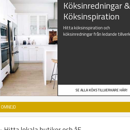
Köksinredningar 
Köksinspiration
Hitta köksinspiration och
köksinredningar från ledande tillver
SE ALLA KÖKSTILLVERKARE HÄR!
D OMNEJD
 Hitta lokala butiker och åF