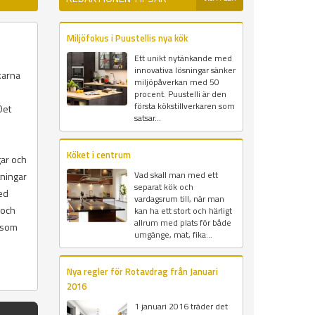
Miljöfokus i Puustellis nya kök
Ett unikt nytänkande med
innovativa lösningar sänker
karna
miljöpåverkan med 50
procent. Puustelli är den
första kökstillverkaren som
Det
satsar...
Köket i centrum
gar och
Vad skall man med ett
tningar
separat kök och
ed
vardagsrum till, när man
 och
kan ha ett stort och härligt
allrum med plats för både
 som
umgänge, mat, fika...
Nya regler för Rotavdrag från Januari
2016
1 januari 2016 träder det