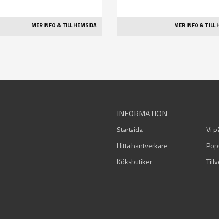
MER INFO & TILL HEMSIDA
MER INFO & TILL
INFORMATION
Startsida
Vi p
Hitta hantverkare
Pop
Köksbutiker
Till