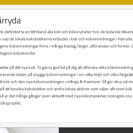
ärryda
u definitivt ta en titt bland alla kök och köksnyheter hos de ledande tillver
el av vad de lokala köksbutikerna erbjuder i kök och köksinredningar i Härryda.
agens köksinredningar finns i många träslag, färger, utföranden och former. 
i dagens kökstrender.
ktär på ditt nya kök. Ta gärna god tid på dig att utforska olika köksinrednin
inspirerande bilder på snygga köksinredningar i sin rätta miljö och olika färgsät
itt kök och den nya köksinredningen i många år framöver. Så gör dina val m
å att besöka köksbutiker och andra lokala aktörer som säljer allt inom kök
 så är det många gånger även aktuellt med nya köksmaskiner, köksgolv osv
 köksprojekt.