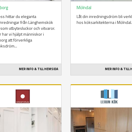
borg
Mölndal
ss hittar du eleganta
Låt din inredningsdröm bli verk
inredningar från Länghemskök
hos köksarkitekterna i Mölndal.
 som utbytesluckor och vitvaror.
år har vi hjälpt människor i
org att förverkliga
öksdröm...
MER INFO & TILL HEMSIDA
MER INFO & TILL