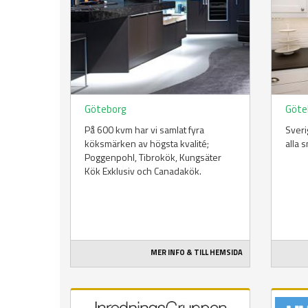
Göteborg
Göte
På 600 kvm har vi samlat fyra
Sveri
köksmärken av högsta kvalité;
alla 
Poggenpohl, Tibrokök, Kungsäter
Kök Exklusiv och Canadakök.
MER INFO & TILL HEMSIDA