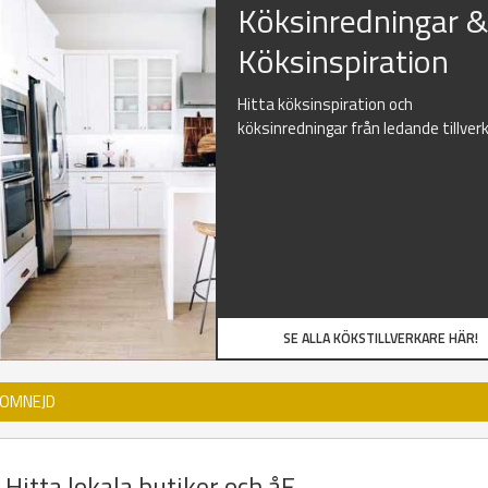
Köksinredningar 
Köksinspiration
Hitta köksinspiration och
köksinredningar från ledande tillver
SE ALLA KÖKSTILLVERKARE HÄR!
 OMNEJD
 Hitta lokala butiker och åF