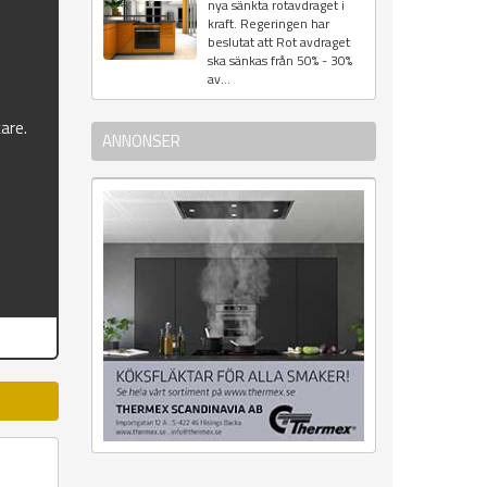
nya sänkta rotavdraget i
&
kraft. Regeringen har
beslutat att Rot avdraget
ska sänkas från 50% - 30%
av...
kare.
ANNONSER