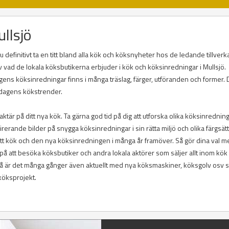
llsjö
u definitivt ta en titt bland alla kök och köksnyheter hos de ledande tillverk
l av vad de lokala köksbutikerna erbjuder i kök och köksinredningar i Mullsjö.
agens köksinredningar finns i många träslag, färger, utföranden och former. 
i dagens kökstrender.
ktär på ditt nya kök. Ta gärna god tid på dig att utforska olika köksinrednin
inspirerande bilder på snygga köksinredningar i sin rätta miljö och olika färgsät
itt kök och den nya köksinredningen i många år framöver. Så gör dina val m
å att besöka köksbutiker och andra lokala aktörer som säljer allt inom kök
 så är det många gånger även aktuellt med nya köksmaskiner, köksgolv osv
 köksprojekt.