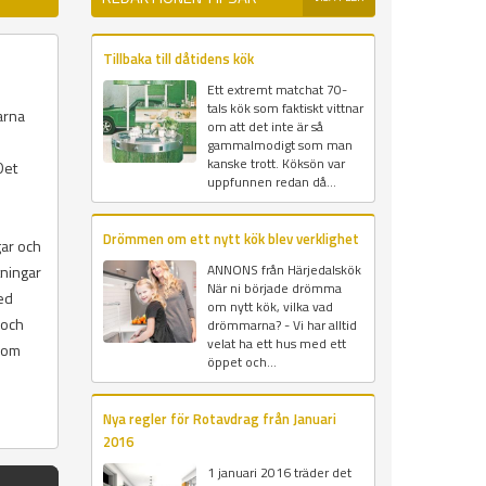
Tillbaka till dåtidens kök
Ett extremt matchat 70-
tals kök som faktiskt vittnar
arna
om att det inte är så
gammalmodigt som man
kanske trott. Köksön var
Det
uppfunnen redan då...
Drömmen om ett nytt kök blev verklighet
gar och
ANNONS från Härjedalskök
tningar
När ni började drömma
ed
om nytt kök, vilka vad
 och
drömmarna? - Vi har alltid
velat ha ett hus med ett
 som
öppet och...
Nya regler för Rotavdrag från Januari
2016
1 januari 2016 träder det