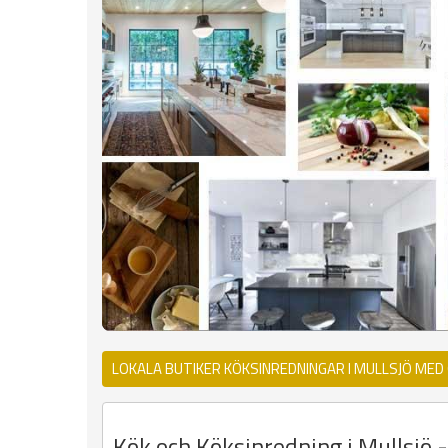
LOKALA BUTIKER KÖKSINREDNINGAR I MULLSJÖ MED
Kök och Köksinredning i Mullsjö -