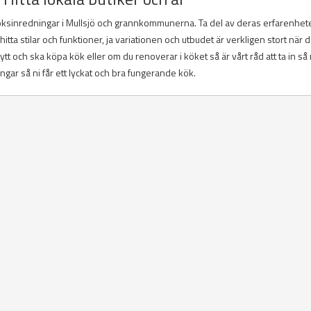
köksinredningar i Mullsjö och grannkommunerna. Ta del av deras erfarenhet
tta stilar och funktioner, ja variationen och utbudet är verkligen stort när d
tt och ska köpa kök eller om du renoverar i köket så är vårt råd att ta in s
ar så ni får ett lyckat och bra fungerande kök.