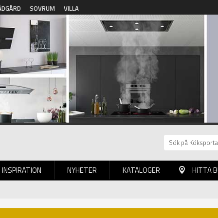
ÄDGÅRD
SOVRUM
VILLA
INSPIRATION
NYHETER
KATALOGER
HITTA 