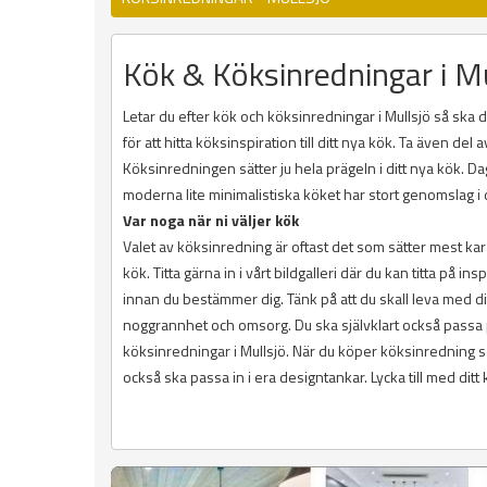
Kök & Köksinredningar i Mu
Letar du efter kök och köksinredningar i Mullsjö så ska d
för att hitta köksinspiration till ditt nya kök. Ta även de
Köksinredningen sätter ju hela prägeln i ditt nya kök. D
moderna lite minimalistiska köket har stort genomslag 
Var noga när ni väljer kök
Valet av köksinredning är oftast det som sätter mest kara
kök. Titta gärna in i vårt bildgalleri där du kan titta på 
innan du bestämmer dig. Tänk på att du skall leva med d
noggrannhet och omsorg. Du ska självklart också passa p
köksinredningar i Mullsjö. När du köper köksinredning
också ska passa in i era designtankar. Lycka till med ditt