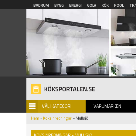
Hoppa till huvudinnehåll
BADRUM
BYGG
ENERGI
GOLV
KÖK
POOL
TR
VÄLJ KATEGORI
VARUMÄRKEN
BILDGALLERI
Hem
»
Köksinredningar
» Mullsjö
KÖKSINREDNINGAR - MULLSJÖ