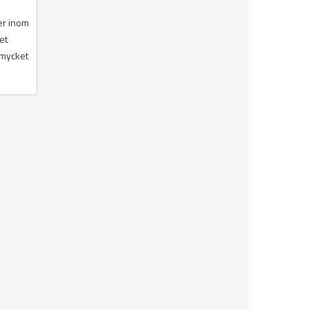
er inom
et
å mycket