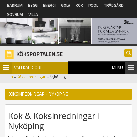
Hoppa till huvudinnehåll
BADRUM
BYGG
ENERGI
GOLV
KÖK
POOL
TRÄDGÅRD
SOVRUM
VILLA
VÄLJ KATEGORI
MENU
Hem
»
Köksinredningar
» Nyköping
KÖKSINREDNINGAR - NYKÖPING
Kök & Köksinredningar i
Nyköping