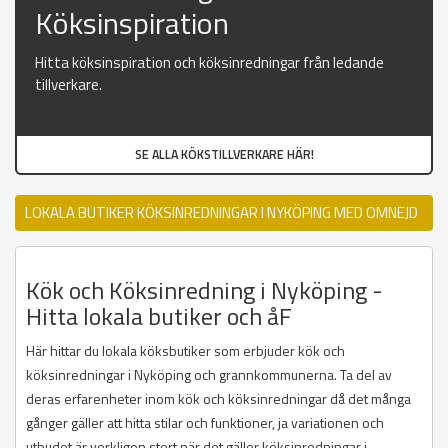
Köksinspiration
Hitta köksinspiration och köksinredningar från ledande
tillverkare.
SE ALLA KÖKSTILLVERKARE HÄR!
LOKALA BUTIKER KÖKSINREDNINGAR I NYKÖPING MED OMNEJD
Kök och Köksinredning i Nyköping -
Hitta lokala butiker och åF
Här hittar du lokala köksbutiker som erbjuder kök och
köksinredningar i Nyköping och grannkommunerna. Ta del av
deras erfarenheter inom kök och köksinredningar då det många
gånger gäller att hitta stilar och funktioner, ja variationen och
utbudet är verkligen stort när det gäller köksinredningar i