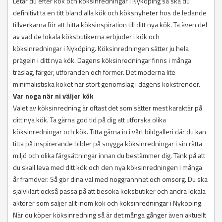
Letar du efter kök och köksinredningar i Nyköping så ska du
definitivt ta en titt bland alla kök och köksnyheter hos de ledande
tillverkarna för att hitta köksinspiration till ditt nya kök. Ta även del
av vad de lokala köksbutikerna erbjuder i kök och
köksinredningar i Nyköping. Köksinredningen sätter ju hela
prägeln i ditt nya kök. Dagens köksinredningar finns i många
träslag, färger, utföranden och former. Det moderna lite
minimalistiska köket har stort genomslag i dagens kökstrender.
Var noga när ni väljer kök
Valet av köksinredning är oftast det som sätter mest karaktär på
ditt nya kök. Ta gärna god tid på dig att utforska olika
köksinredningar och kök. Titta gärna in i vårt bildgalleri där du kan
titta på inspirerande bilder på snygga köksinredningar i sin rätta
miljö och olika färgsättningar innan du bestämmer dig. Tänk på att
du skall leva med ditt kök och den nya köksinredningen i många
år framöver. Så gör dina val med noggrannhet och omsorg. Du ska
självklart också passa på att besöka köksbutiker och andra lokala
aktörer som säljer allt inom kök och köksinredningar i Nyköping.
När du köper köksinredning så är det många gånger även aktuellt