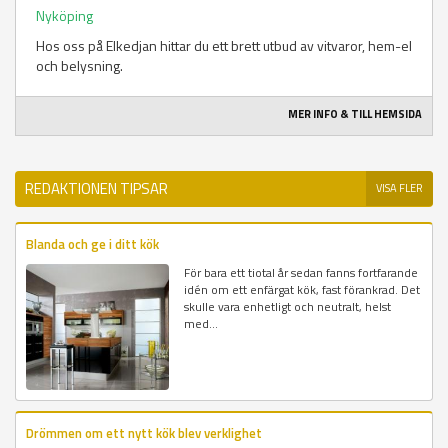
Nyköping
Hos oss på Elkedjan hittar du ett brett utbud av vitvaror, hem-el
och belysning.
MER INFO & TILL HEMSIDA
REDAKTIONEN TIPSAR
VISA FLER
Blanda och ge i ditt kök
För bara ett tiotal år sedan fanns fortfarande
idén om ett enfärgat kök, fast förankrad. Det
skulle vara enhetligt och neutralt, helst
med...
Drömmen om ett nytt kök blev verklighet