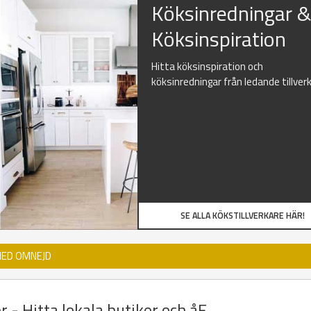
Köksinredningar 
Köksinspiration
Hitta köksinspiration och
köksinredningar från ledande tillver
SE ALLA KÖKSTILLVERKARE HÄR!
MED OMNEJD
 - Hitta lokala butiker och åF