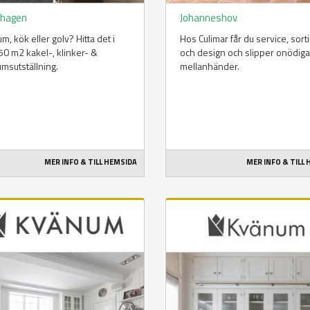
hagen
Johanneshov
m, kök eller golv? Hitta det i
Hos Culimar får du service, sor
50 m2 kakel-, klinker- &
och design och slipper onödiga
msutställning.
mellanhänder.
MER INFO & TILL HEMSIDA
MER INFO & TILL