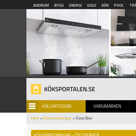
Hoppa till huvudinnehåll
BADRUM
BYGG
ENERGI
GOLV
KÖK
POOL
TR
VÄLJ KATEGORI
VARUMÄRKEN
BILDGALLERI
Hem
»
Köksinredningar
» Österåker
KÖKSINREDNINGAR - ÖSTERÅKER