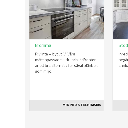
Bromma
Stoc
Riv inte – byt ut! Vi Våra
Inred
måttanpassade luck- och lådfronter
begär
är ett bra alternativ för såväl plånbok
anrik
som miljö.
MER INFO & TILL HEMSIDA