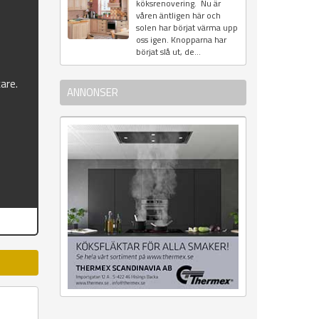
köksrenovering. Nu är
&
våren äntligen här och
solen har börjat värma upp
oss igen. Knopparna har
börjat slå ut, de...
kare.
ANNONSER