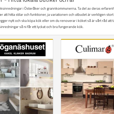
köksinredningar i Österåker och grannkommunerna. Ta del av deras erfaren
tt hitta stilar och funktioner, ja variationen och utbudet är verkligen stort
ger nytt och ska köpa kök eller om du renoverar i köket så är vårt råd att t
redningar så ni får ett lyckat och bra fungerande kök.