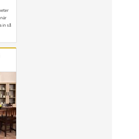
heter
 när
a in så