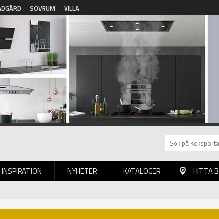
ÄDGÅRD
SOVRUM
VILLA
INSPIRATION
NYHETER
KATALOGER
HITTA 