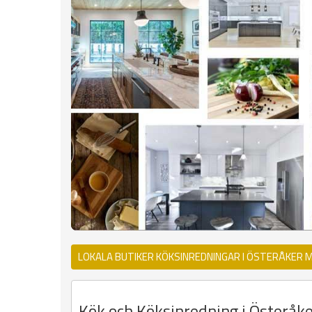
LOKALA BUTIKER KÖKSINREDNINGAR I ÖSTERÅKER 
Kök och Köksinredning i Österåker