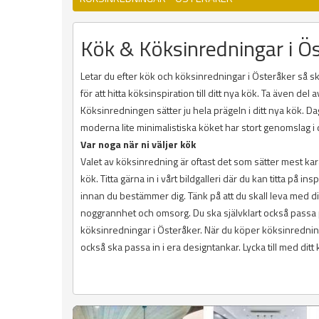
Kök & Köksinredningar i Ö
Letar du efter kök och köksinredningar i Österåker så ska
för att hitta köksinspiration till ditt nya kök. Ta även d
Köksinredningen sätter ju hela prägeln i ditt nya kök. D
moderna lite minimalistiska köket har stort genomslag 
Var noga när ni väljer kök
Valet av köksinredning är oftast det som sätter mest kara
kök. Titta gärna in i vårt bildgalleri där du kan titta på 
innan du bestämmer dig. Tänk på att du skall leva med d
noggrannhet och omsorg. Du ska självklart också passa p
köksinredningar i Österåker. När du köper köksinredni
också ska passa in i era designtankar. Lycka till med ditt