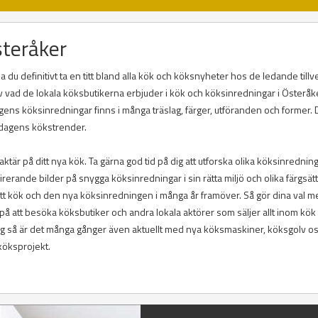
steråker
 du definitivt ta en titt bland alla kök och köksnyheter hos de ledande till
el av vad de lokala köksbutikerna erbjuder i kök och köksinredningar i Österåk
agens köksinredningar finns i många träslag, färger, utföranden och former. 
i dagens kökstrender.
ktär på ditt nya kök. Ta gärna god tid på dig att utforska olika köksinrednin
inspirerande bilder på snygga köksinredningar i sin rätta miljö och olika färgsät
itt kök och den nya köksinredningen i många år framöver. Så gör dina val m
å att besöka köksbutiker och andra lokala aktörer som säljer allt inom kök
ng så är det många gånger även aktuellt med nya köksmaskiner, köksgolv o
 köksprojekt.