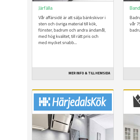
Järfälla
Band
Vår affärsidé är att sälja bänkskivor i
Badru
sten och övriga material till kök,
vår 7
fönster, badrum och andra ändamål,
badru
med hög kvalitet, till rätt pris och
med mycket snabb...
MER INFO & TILL HEMSIDA