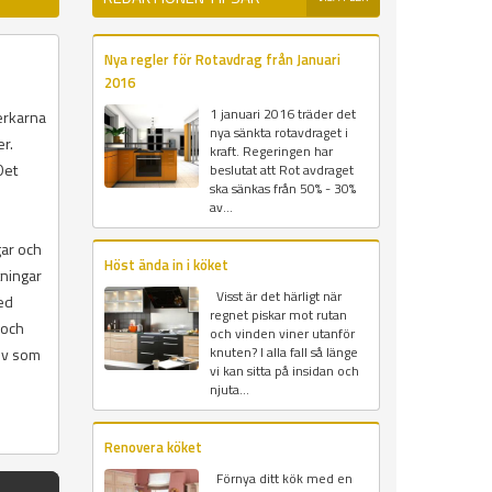
Nya regler för Rotavdrag från Januari
2016
1 januari 2016 träder det
verkarna
nya sänkta rotavdraget i
er.
kraft. Regeringen har
Det
beslutat att Rot avdraget
ska sänkas från 50% - 30%
av...
gar och
Höst ända in i köket
tningar
Visst är det härligt när
ed
regnet piskar mot rutan
 och
och vinden viner utanför
knuten? I alla fall så länge
sv som
vi kan sitta på insidan och
njuta...
Renovera köket
Förnya ditt kök med en