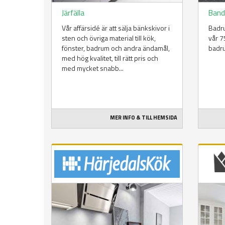
Järfälla
Band
Vår affärsidé är att sälja bänkskivor i
Badru
sten och övriga material till kök,
vår 7
fönster, badrum och andra ändamål,
badru
med hög kvalitet, till rätt pris och
med mycket snabb...
MER INFO & TILL HEMSIDA