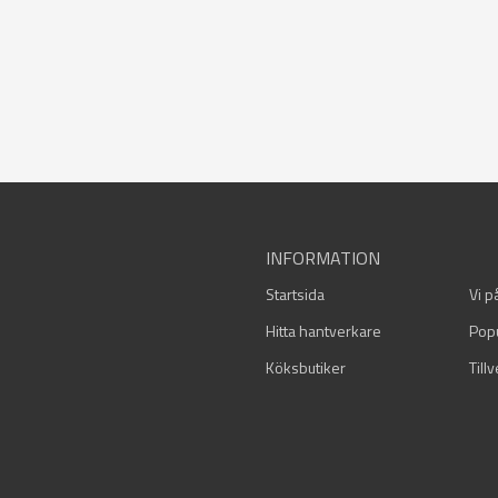
INFORMATION
Startsida
Vi p
Hitta hantverkare
Pop
Köksbutiker
Till