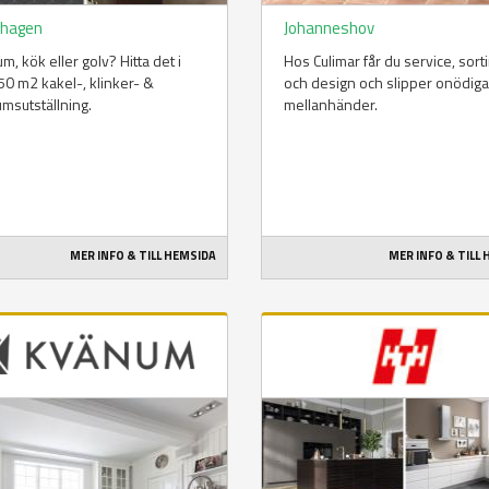
hagen
Johanneshov
m, kök eller golv? Hitta det i
Hos Culimar får du service, sor
50 m2 kakel-, klinker- &
och design och slipper onödiga
msutställning.
mellanhänder.
MER INFO & TILL HEMSIDA
MER INFO & TILL