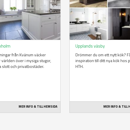
kholm
Upplands väsby
ningar från Kvänum väcker
Drömmer du om ett nytt kök? F
 världen över i mysiga stugor,
inspiration till ditt nya kök hos 
a slott och privatbostäder.
HTH.
MER INFO & TILL HEMSIDA
MER INFO & TILL