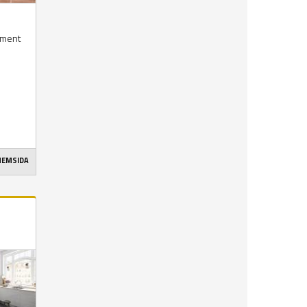
timent
 HEMSIDA