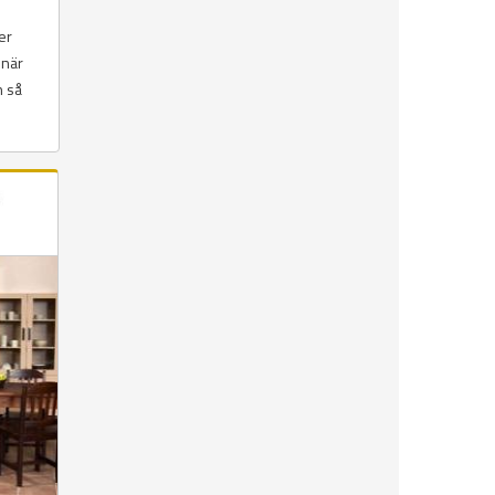
er
 när
n så