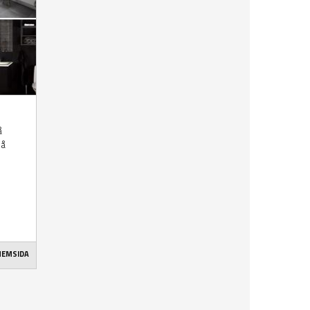
å
på
 HEMSIDA