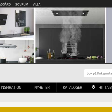
ÄDGÅRD
SOVRUM
VILLA
INSPIRATION
NYHETER
KATALOGER
HITTA 