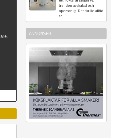
ett 10-tal år sedan var
&
trenden avskalad och
opersonlig. Det skulle alltid
se...
ANNONSER
kare.