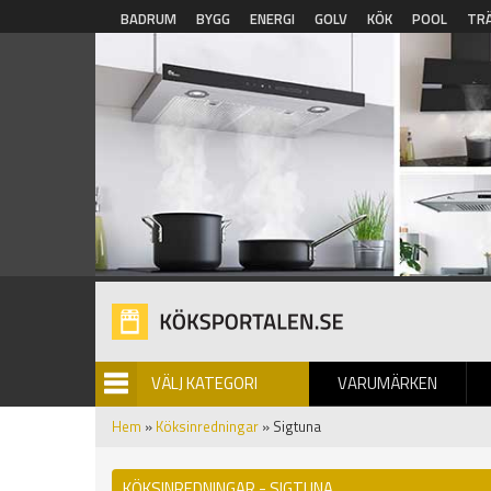
Hoppa till huvudinnehåll
BADRUM
BYGG
ENERGI
GOLV
KÖK
POOL
TR
VÄLJ KATEGORI
VARUMÄRKEN
BILDGALLERI
Hem
»
Köksinredningar
» Sigtuna
KÖKSINREDNINGAR - SIGTUNA