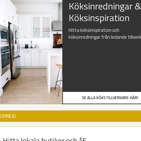
Köksinredningar 
Köksinspiration
Hitta köksinspiration och
köksinredningar från ledande tillver
SE ALLA KÖKSTILLVERKARE HÄR!
 OMNEJD
 Hitta lokala butiker och åF