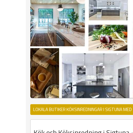
LOKALA BUTIKER KÖKSINREDNINGAR I SIGTUNA MED
Kök och Köksinredning i Sigtuna -