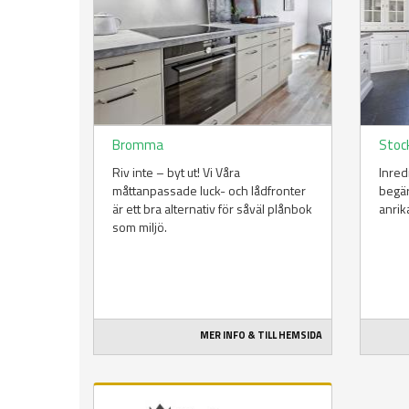
Bromma
Stoc
Riv inte – byt ut! Vi Våra
Inred
måttanpassade luck- och lådfronter
begär
är ett bra alternativ för såväl plånbok
anrik
som miljö.
MER INFO & TILL HEMSIDA