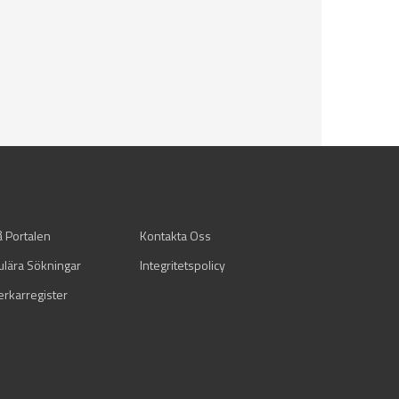
å Portalen
Kontakta Oss
ulära Sökningar
Integritetspolicy
verkarregister