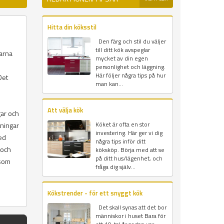
Hitta din köksstil
Den färg och stil du väljer
till ditt kök avspeglar
karna
mycket av din egen
personlighet och läggning.
Här följer några tips på hur
Det
man kan...
Att välja kök
gar och
Köket är ofta en stor
tningar
investering. Här ger vi dig
ed
några tips inför ditt
 och
köksköp. Börja med att se
på ditt hus/lägenhet, och
 som
fråga dig själv...
Kökstrender - för ett snyggt kök
Det skall synas att det bor
människor i huset Bara för