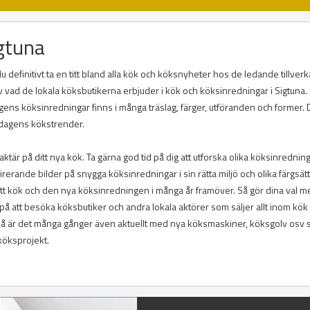
igtuna
u definitivt ta en titt bland alla kök och köksnyheter hos de ledande tillver
el av vad de lokala köksbutikerna erbjuder i kök och köksinredningar i Sigtuna.
agens köksinredningar finns i många träslag, färger, utföranden och former. 
i dagens kökstrender.
ktär på ditt nya kök. Ta gärna god tid på dig att utforska olika köksinrednin
inspirerande bilder på snygga köksinredningar i sin rätta miljö och olika färgsät
itt kök och den nya köksinredningen i många år framöver. Så gör dina val m
å att besöka köksbutiker och andra lokala aktörer som säljer allt inom kök
 så är det många gånger även aktuellt med nya köksmaskiner, köksgolv osv
 köksprojekt.