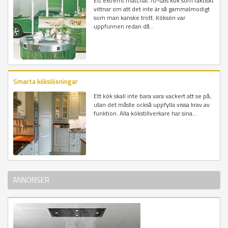
Ett extremt matchat 70-tals kök som faktiskt
vittnar om att det inte är så gammalmodigt
som man kanske trott. Köksön var
uppfunnen redan då...
Smarta kökslösningar
Ett kök skall inte bara vara vackert att se på,
utan det måste också uppfylla vissa krav av
funktion. Alla kökstillverkare har sina...
ANNONSER