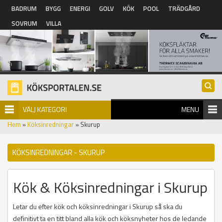
Hoppa till huvudinnehåll
BADRUM
BYGG
ENERGI
GOLV
KÖK
POOL
TRÄDGÅRD
SOVRUM
VILLA
VÄLJ KATEGORI
MENU
Hem
»
Köksinredningar
» Skurup
KÖKSINREDNINGAR - SKURUP
Kök & Köksinredningar i Skurup
Letar du efter kök och köksinredningar i Skurup så ska du
definitivt ta en titt bland alla kök och köksnyheter hos de ledande