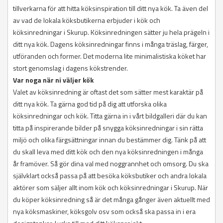
tillverkarna för att hitta köksinspiration till ditt nya kök. Ta även del
av vad de lokala köksbutikerna erbjuder i kök och
köksinredningar i Skurup. Köksinredningen sätter ju hela prägeln i
ditt nya kök. Dagens köksinredningar finns i många träslag, färger,
utföranden och former. Det moderna lite minimalistiska köket har
stort genomslag i dagens kökstrender.
Var noga när ni väljer kök
Valet av köksinredning är oftast det som sätter mest karaktär på
ditt nya kök. Ta gärna god tid på dig att utforska olika
köksinredningar och kök. Titta gärna in i vårt bildgalleri där du kan
titta på inspirerande bilder på snygga köksinredningar i sin rätta
miljö och olika färgsättningar innan du bestämmer dig. Tänk på att
du skall leva med ditt kök och den nya köksinredningen i många
år framöver. Så gör dina val med noggrannhet och omsorg. Du ska
självklart också passa på att besöka köksbutiker och andra lokala
aktörer som säljer allt inom kök och köksinredningar i Skurup. När
du köper köksinredning så är det många gånger även aktuellt med
nya köksmaskiner, köksgolv osv som också ska passa in i era