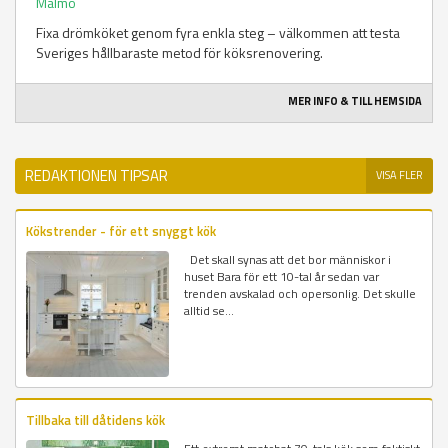
Malmö
Fixa drömköket genom fyra enkla steg – välkommen att testa
Sveriges hållbaraste metod för köksrenovering.
MER INFO & TILL HEMSIDA
REDAKTIONEN TIPSAR
VISA FLER
Kökstrender - för ett snyggt kök
Det skall synas att det bor människor i
huset Bara för ett 10-tal år sedan var
trenden avskalad och opersonlig. Det skulle
alltid se...
Tillbaka till dåtidens kök