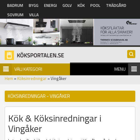
Hoppa till huvudinnehåll
BADRUM
BYGG
ENERGI
GOLV
KÖK
POOL
TRÄDGÅRD
SOVRUM
VILLA
VÄLJ KATEGORI
MENU
Hem
»
Köksinredningar
» Vingåker
KÖKSINREDNINGAR - VINGÅKER
Kök & Köksinredningar i
Vingåker