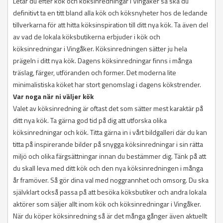
Letar du efter kök och köksinredningar i Vingåker så ska du
definitivt ta en titt bland alla kök och köksnyheter hos de ledande
tillverkarna för att hitta köksinspiration till ditt nya kök. Ta även del
av vad de lokala köksbutikerna erbjuder i kök och
köksinredningar i Vingåker. Köksinredningen sätter ju hela
prägeln i ditt nya kök. Dagens köksinredningar finns i många
träslag, färger, utföranden och former. Det moderna lite
minimalistiska köket har stort genomslag i dagens kökstrender.
Var noga när ni väljer kök
Valet av köksinredning är oftast det som sätter mest karaktär på
ditt nya kök. Ta gärna god tid på dig att utforska olika
köksinredningar och kök. Titta gärna in i vårt bildgalleri där du kan
titta på inspirerande bilder på snygga köksinredningar i sin rätta
miljö och olika färgsättningar innan du bestämmer dig. Tänk på att
du skall leva med ditt kök och den nya köksinredningen i många
år framöver. Så gör dina val med noggrannhet och omsorg. Du ska
självklart också passa på att besöka köksbutiker och andra lokala
aktörer som säljer allt inom kök och köksinredningar i Vingåker.
När du köper köksinredning så är det många gånger även aktuellt