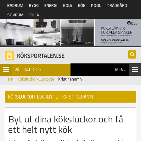
Hoppa till huvudinnehåll
BADRUM
BYGG
ENERGI
GOLV
KÖK
POOL
TRÄDGÅRD
SOVRUM
VILLA
VÄLJ KATEGORI
MENU
Hem
»
Köksluckor-Luckbyte
» Kristinehamn
KÖKSLUCKOR-LUCKBYTE - KRISTINEHAMN
Byt ut dina köksluckor och få
ett helt nytt kök