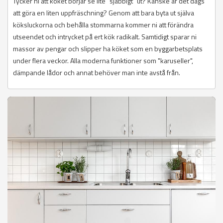
Tycker ni att köket börjar se lite "sjabbigt" ut? Kanske är det dags
att göra en liten uppfräschning? Genom att bara byta ut själva
köksluckorna och behålla stommarna kommer ni att förändra
utseendet och intrycket på ert kök radikalt. Samtidigt sparar ni
massor av pengar och slipper ha köket som en byggarbetsplats
under flera veckor. Alla moderna funktioner som "karuseller",
dämpande lådor och annat behöver man inte avstå från.