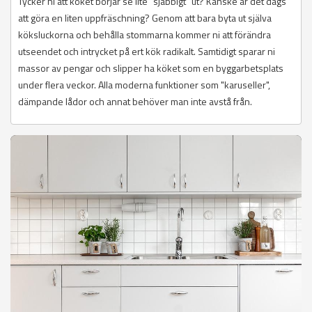
Tycker ni att köket börjar se lite "sjabbigt" ut? Kanske är det dags
att göra en liten uppfräschning? Genom att bara byta ut själva
köksluckorna och behålla stommarna kommer ni att förändra
utseendet och intrycket på ert kök radikalt. Samtidigt sparar ni
massor av pengar och slipper ha köket som en byggarbetsplats
under flera veckor. Alla moderna funktioner som "karuseller",
dämpande lådor och annat behöver man inte avstå från.