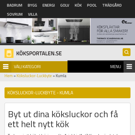
Hoppa till huvudinnehåll
BADRUM
BYGG
ENERGI
GOLV
KÖK
POOL
TRÄDGÅRD
SOVRUM
VILLA
VÄLJ KATEGORI
MENU
Hem
»
Köksluckor-Luckbyte
» Kumla
KÖKSLUCKOR-LUCKBYTE - KUMLA
Byt ut dina köksluckor och få
ett helt nytt kök