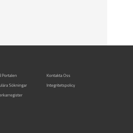
å Portalen
Kontakta Oss
ulära Sökningar
Integritetspolicy
verkarregister