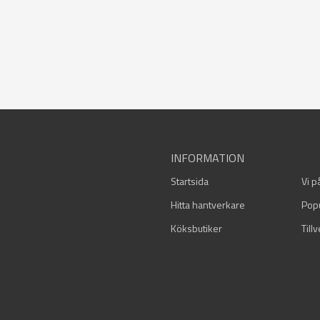
INFORMATION
Startsida
Vi p
Hitta hantverkare
Pop
Köksbutiker
Till