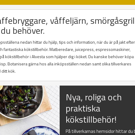
affebryggare, våffeljärn, smörgåsgrill
 du behöver.
ställena nedan hittar du hjälp, tips och information, när du är på jakt efter
 och fantastiska kökstillbehör. Matberedare, juicepress, espressomaskiner,
 på kökstillbehör i Alvesta som hjälper dig i köket. Du kanske behöver köpa
lvisp. Botanisera gärna hos alla inköpsställen nedan samt olika tillverkares
 ditt kök.
Nya, roliga och
praktiska
kökstillbehör!
På tillverkarnas hemsidor hittar du