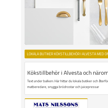
LOKALA BUTIKER KÖKSTILLBEHÖR I ALVESTA MED O
Kökstillbehör i Alvesta och näromr
Text under balken: Här hittar du lokala butiker och återf
matberedare, snygga brödrostar och juicepressar