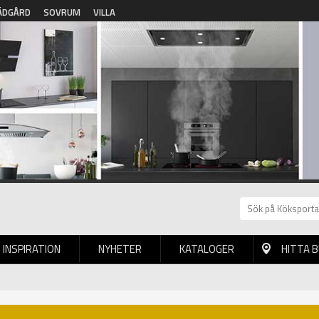
ÄDGÅRD
SOVRUM
VILLA
INSPIRATION
NYHETER
KATALOGER
HITTA 