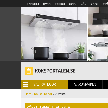
Hoppa till huvudinnehåll
BADRUM
BYGG
ENERGI
GOLV
KÖK
POOL
TR
VÄLJ KATEGORI
VARUMÄRKEN
BILDGALLERI
Hem
»
Kökstillbehör
» Alvesta
KÖKSTILLBEHÖR - ALVESTA