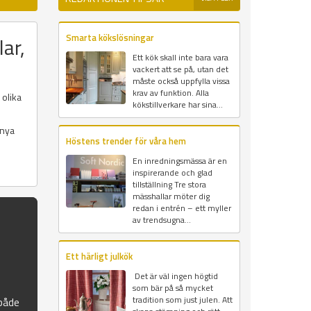
Smarta kökslösningar
ar,
Ett kök skall inte bara vara
vackert att se på, utan det
måste också uppfylla vissa
krav av funktion. Alla
 olika
kökstillverkare har sina...
 nya
Höstens trender för våra hem
En inredningsmässa är en
inspirerande och glad
tillställning Tre stora
mässhallar möter dig
redan i entrén – ett myller
av trendsugna...
Ett härligt julkök
Det är väl ingen högtid
som bär på så mycket
tradition som just julen. Att
 både