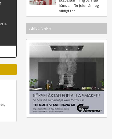
skapa stämning och rätt
n
känsla inför julen är nog
viktigt för...
era.
ANNONSER
er,