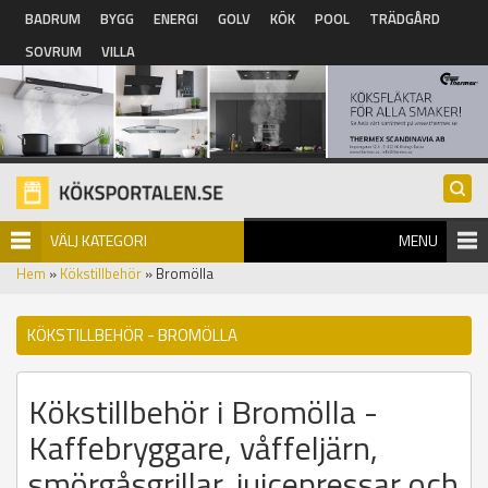
Hoppa till huvudinnehåll
BADRUM
BYGG
ENERGI
GOLV
KÖK
POOL
TRÄDGÅRD
SOVRUM
VILLA
VÄLJ KATEGORI
MENU
Hem
»
Kökstillbehör
» Bromölla
KÖKSTILLBEHÖR - BROMÖLLA
Kökstillbehör i Bromölla -
Kaffebryggare, våffeljärn,
smörgåsgrillar, juicepressar och