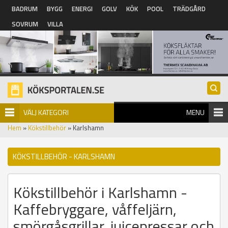
Hoppa till huvudinnehåll
BADRUM
BYGG
ENERGI
GOLV
KÖK
POOL
TRÄDGÅRD
SOVRUM
VILLA
VÄLJ KATEGORI
MENU
Hem
»
Kökstillbehör
» Karlshamn
KÖKSTILLBEHÖR - KARLSHAMN
Kökstillbehör i Karlshamn -
Kaffebryggare, våffeljärn,
smörgåsgrillar, juicepressar och