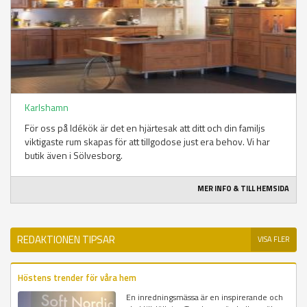
Karlshamn
För oss på Idékök är det en hjärtesak att ditt och din familjs
viktigaste rum skapas för att tillgodose just era behov. Vi har
butik även i Sölvesborg.
MER INFO & TILL HEMSIDA
REDAKTIONEN TIPSAR
VISA FLER
Höstens trender för våra hem
En inredningsmässa är en inspirerande och