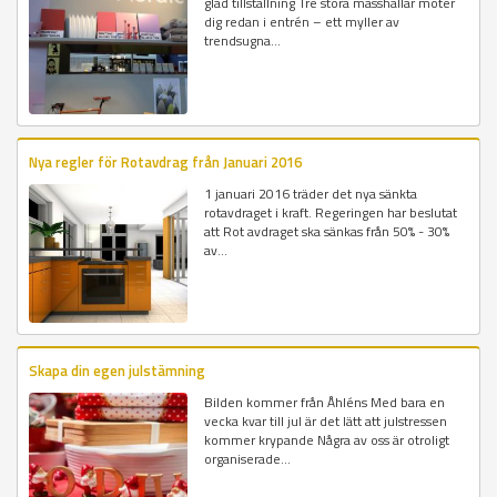
glad tillställning Tre stora mässhallar möter
dig redan i entrén – ett myller av
trendsugna...
Nya regler för Rotavdrag från Januari 2016
1 januari 2016 träder det nya sänkta
rotavdraget i kraft. Regeringen har beslutat
att Rot avdraget ska sänkas från 50% - 30%
av...
Skapa din egen julstämning
Bilden kommer från Åhléns Med bara en
vecka kvar till jul är det lätt att julstressen
kommer krypande Några av oss är otroligt
organiserade...