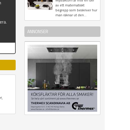
Mysfaktorn är inte en del
n
av ett matematiskt
begrepp som beskriver hur
man räknar ut den...
era.
ANNONSER
r,