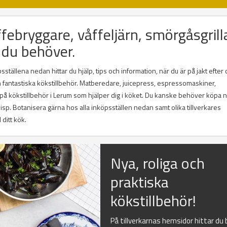
febryggare, våffeljärn, smörgåsgrilla
 du behöver.
tällena nedan hittar du hjälp, tips och information, när du är på jakt efter 
ch fantastiska kökstillbehör. Matberedare, juicepress, espressomaskiner,
g på kökstillbehör i Lerum som hjälper dig i köket. Du kanske behöver köpa 
lvisp. Botanisera gärna hos alla inköpsställen nedan samt olika tillverkares
 ditt kök.
Nya, roliga och
praktiska
kökstillbehör!
På tillverkarnas hemsidor hittar du