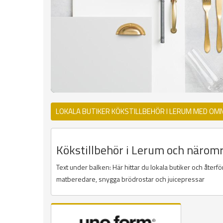
LOKALA BUTIKER KÖKSTILLBEHÖR I LERUM MED OM
Kökstillbehör i Lerum och närområ
Text under balken: Här hittar du lokala butiker och återf
matberedare, snygga brödrostar och juicepressar
Sidor