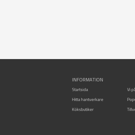
INFORMATION
Startsida
Vi p
Hitta hantverkare
Pop
Köksbutiker
Till