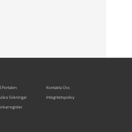
å Portalen
Kontakta Oss
ulära Sökningar
Integritetspolicy
verkarregister