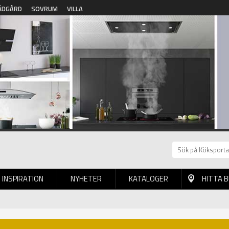
ÄDGÅRD
SOVRUM
VILLA
INSPIRATION
NYHETER
KATALOGER
HITTA 