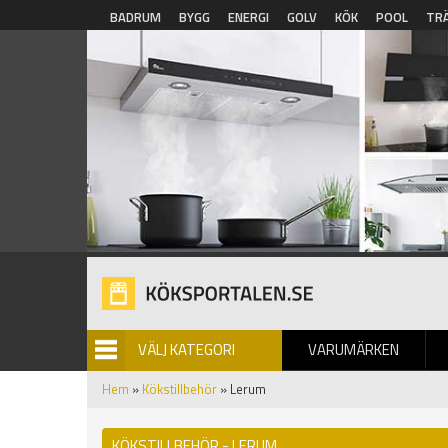
Hoppa till huvudinnehåll
BADRUM
BYGG
ENERGI
GOLV
KÖK
POOL
TR
VÄLJ KATEGORI
VARUMÄRKEN
BILDGALLERI
Hem
»
Kökstillbehör
» Lerum
KÖKSTILLBEHÖR - LERUM