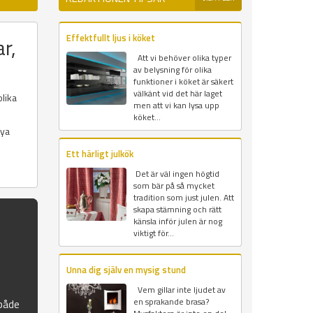
Effektfullt ljus i köket
r,
Att vi behöver olika typer
av belysning för olika
funktioner i köket är säkert
välkänt vid det här laget
olika
men att vi kan lysa upp
köket...
nya
Ett härligt julkök
Det är väl ingen högtid
som bär på så mycket
tradition som just julen. Att
skapa stämning och rätt
känsla inför julen är nog
viktigt för...
Unna dig själv en mysig stund
Vem gillar inte ljudet av
en sprakande brasa?
 både